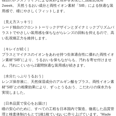
独自のレンズデザインによる良好な視界を実現した国産乱視用
2week。 天然うるおい成分と両性イオン素材「SIB」による快適な装
用感で、瞳にやさしくフィットします。
［見え方スッキリ］
シード独自のフロントトーリックデザインとダイナミックプリズムバ
ラストでやさしい装用感を保ちながらレンズの回転を抑えるので、高
い乱視矯正力を維持します。
［キレイが続く］
プラスとマイナスのイオンをあわせ持つ生体適合性に優れた両性イオ
ン素材“SIB”により、うるおいを保ちながらも、汚れを寄せ付けませ
ん。汚れにくいから2週間快適な装用感が続きます。
［水分たっぷりうるおう］
レンズ保存液に、天然保湿成分のアルギン酸をプラス。両性イオン素
材“SIB”との相乗効果により、ずっとうるおう、こだわりの保水力を
実現しました。
［日本品質で安心をお届け］
瞳の安心のために、すべての工程を日本国内で製造。徹底した品質管
理と検査体制のもとで1枚1枚ていねいに作り上げています。“Made