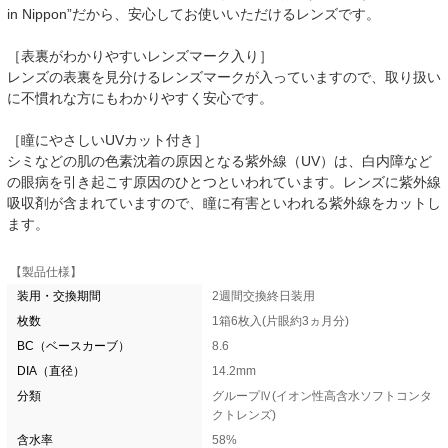
in Nippon”だから、安心してお使いいただけるレンズです。
［表裏がわかりやすいレンズマーク入り］
レンズの表裏を見分けるレンズマークが入っていますので、取り扱い
に不慣れな方にもわかりやすく安心です。
［瞳にやさしいUVカット付き］
シミなどの肌の色素沈着の原因となる紫外線（UV）は、白内障など
の眼病を引き起こす原因のひとつといわれています。レンズに紫外線
吸収剤が含まれていますので、瞳に有害といわれる紫外線をカットし
ます。
【製品仕様】
装用・交換期間
2週間交換終日装用
枚数
1箱6枚入(片眼約3ヵ月分)
BC（ベースカーブ）
8.6
DIA（直径）
14.2mm
分類
グループⅣ(イオン性高含水ソフトコンタ
クトレンズ)
含水率
58%