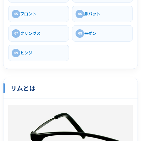
フロント
鼻パット
05
06
クリングス
モダン
07
08
ヒンジ
09
リムとは