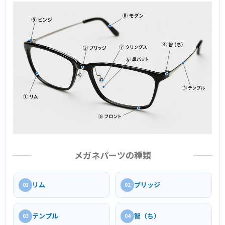
メガネパーツの種類
リム
ブリッジ
01
02
テンプル
智（ち）
03
04