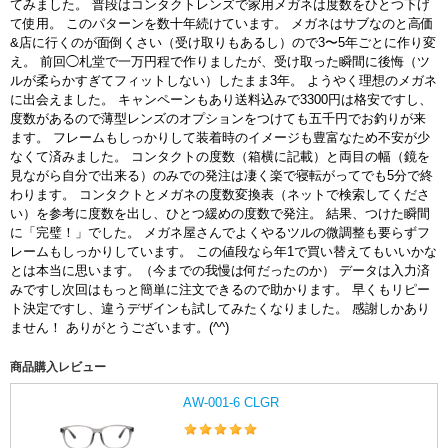
てみました。 普段はコンタクトレンズで家用メガネは度数をひとつ下げ
て使用。 このパターンを数十年続けています。 メガネはサブなのと高価
&店に行くのが面倒くさい（受け取りもあるし）ので3〜5年ごとに作り変
え。 前回◯札堂で一万円程で作りましたが、受け取った瞬間に後悔（ツ
ルが柔らかすぎてフィットしない）したまま3年。 ようやく理想のメガネ
に出会えました。 キャンペーンもあり送料込みで3300円は格安ですし、
度数があるので薄型レンズのオプションをつけても五千円でお釣りが来
ます。 フレームもしっかりして装着時のイメージも豊富なため不安が少
なくて済みました。 コンタクトの度数（箱横に記載）と両目の幅（鏡を
見ながら自分で出来る）のみでの発注は凄く楽で寝転がってでも5分で終
わります。 コンタクトとメガネの度数変換表（ネットで検索してくださ
い）を参考に度数を出し、ひとつ緩めの度数で発注。 結果、つけた瞬間
に「完璧！」でした。 メガネ屋さんでよくやるツルの微調整も要らずフ
レームもしっかりしています。 この値段なら年1で買い替えてもいいかな
とは本当に思います。（今までの我慢は何だったのか） データは入力済
みですし次回はもっと簡単に注文できるので助かります。 早くもリピー
ト決定ですし、違うデザインも試してみたくなりました。 感謝しかあり
ません！ ありがとうございます。(^^)
商品購入レビュー
AW-001-6 CLGR