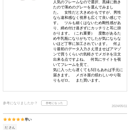
人気のフレームなので選択、黒縁に飽き
たので薄めのグレーを選んでみまし
た。 女性だと大きめかもですが、男性
なら違和感なく視界も広くて良い感じで
す。 ツルも細くはないため剛性感があ
り、締め付け過ぎずにカッチリと耳に掛
かります。（これ重要） 度数があるた
め牛乳瓶になりがちでしたが気にならな
いほど丁寧に加工されています。 何よ
り最初のデータ入力さえ澄ませばアマゾ
ンで買うくらいの気軽さでメガネを注文
出来る点ですよね。 何気にサイトを覗
いてフレームを見て、
気に入ったら遅くても5日もあれば手元に
届きます。 メガネ屋の煩わしいやり取
りもゼロ。 また買います。
参考になりましたか？
2024/05/11
早い
だ さん