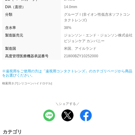
DIA（直径）
14.0mm
分類
グループⅠ(非イオン性低含水ソフトコン
タクトレンズ)
含水率
38%
製造販売元
ジョンソン・エンド・ジョンソン株式会社
ビジョンケア カンパニー
製造国
米国、アイルランド
高度管理医療機器承認番号
21800BZY10252000
※遠視用をご使用の方は「遠視用コンタクトレンズ」のカテゴリページから商品
をお選びください。
検索用タグ[シリコーンハイドロゲル]
＼シェアする／
カテゴリ