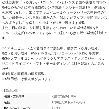
だ独自素材「うるおいシリコーン」※2とレンズ表面を裸眼と同等の
※4なめらかさにする独自のレンズ製法「シルキー製法TM」※3面か
ら追求しました。加えてアキュビュー２ウィークシリーズ中最多のう
るおい成分をレンズ自体に組み込み、保水力がアップ。長時間レンズ
のみずみずしさを保ち、心地よさが1日中続きます※5。
また、目の健康にも影響を及ぼすといわれている紫外線B波を約
99％、A波を約96％カットするので、瞳にいちばん近い紫外線対策で
す。
※1アキュビュー2週間交換タイプ製品中、最多のうるおい成分。
※2うるおい成分（PVP）を含んだシリコーンハイドロゲル素材。
※3セノフィルコンA、ハイドラクリアプラス・テクノロジー、およ
びスタビライズド・ソフト・モールディング（SSM製法）の組み合
わせ。
※4角膜と同程度の摩擦係数。
※5装用感には個人差があります。
【製品仕様】
装用・交換期間
2週間交換終日装用
枚数
1箱6枚入(片眼約3ヵ月分)
BC（ベースカーブ）
8.4/8.8