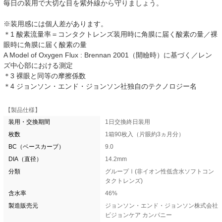
毎日の装用で大切な目を紫外線から守りましょう。
※装用感には個人差があります。
＊1 酸素流量率＝コンタクトレンズ装用時に角膜に届く酸素の量／裸
眼時に角膜に届く酸素の量
A Model of Oxygen Flux : Brennan 2001（開瞼時）に基づく／レン
ズ中心部における測定
＊3 裸眼と同等の摩擦係数
＊4 ジョンソン・エンド・ジョンソン社独自のテクノロジー名
【製品仕様】
装用・交換期間
1日交換終日装用
枚数
1箱90枚入（片眼約3ヵ月分）
BC（ベースカーブ）
9.0
DIA（直径）
14.2mm
分類
グループⅠ(非イオン性低含水ソフトコン
タクトレンズ)
含水率
46%
製造販売元
ジョンソン・エンド・ジョンソン株式会社
ビジョンケア カンパニー