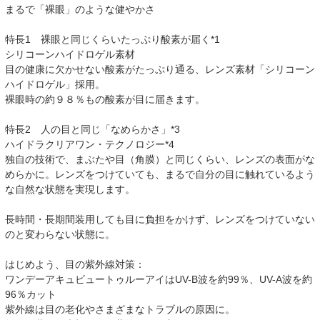
まるで「裸眼」のような健やかさ
特長1 裸眼と同じくらいたっぷり酸素が届く*1
シリコーンハイドロゲル素材
目の健康に欠かせない酸素がたっぷり通る、レンズ素材「シリコーン
ハイドロゲル」採用。
裸眼時の約９８％もの酸素が目に届きます。
特長2 人の目と同じ「なめらかさ」*3
ハイドラクリアワン・テクノロジー*4
独自の技術で、まぶたや目（角膜）と同じくらい、レンズの表面がな
めらかに。レンズをつけていても、まるで自分の目に触れているよう
な自然な状態を実現します。
長時間・長期間装用しても目に負担をかけず、レンズをつけていない
のと変わらない状態に。
はじめよう、目の紫外線対策：
ワンデーアキュビュートゥルーアイはUV-B波を約99％、UV-A波を約
96％カット
紫外線は目の老化やさまざまなトラブルの原因に。