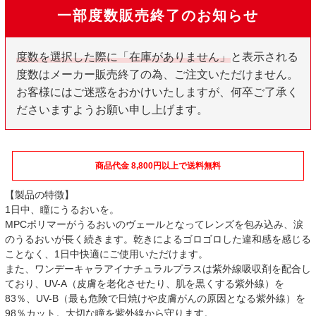
一部度数販売終了のお知らせ
度数を選択した際に「在庫がありません」
と表示される
度数はメーカー販売終了の為、ご注文いただけません。
お客様にはご迷惑をおかけいたしますが、何卒ご了承く
ださいますようお願い申し上げます。
商品代金 8,800円以上で送料無料
【製品の特徴】
1日中、瞳にうるおいを。
MPCポリマーがうるおいのヴェールとなってレンズを包み込み、涙
のうるおいが長く続きます。乾きによるゴロゴロした違和感を感じる
ことなく、1日中快適にご使用いただけます。
また、ワンデーキャラアイナチュラルプラスは紫外線吸収剤を配合し
ており、UV-A（皮膚を老化させたり、肌を黒くする紫外線）を
83％、UV-B（最も危険で日焼けや皮膚がんの原因となる紫外線）を
98％カット。大切な瞳を紫外線から守ります。