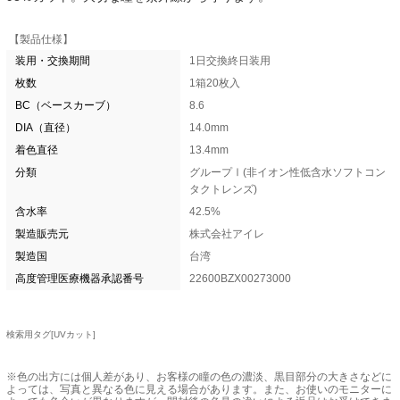
【製品仕様】
装用・交換期間
1日交換終日装用
枚数
1箱20枚入
BC（ベースカーブ）
8.6
DIA（直径）
14.0mm
着色直径
13.4mm
分類
グループⅠ(非イオン性低含水ソフトコン
タクトレンズ)
含水率
42.5%
製造販売元
株式会社アイレ
製造国
台湾
高度管理医療機器承認番号
22600BZX00273000
検索用タグ[UVカット]
※色の出方には個人差があり、お客様の瞳の色の濃淡、黒目部分の大きさなどに
よっては、写真と異なる色に見える場合があります。また、お使いのモニターに