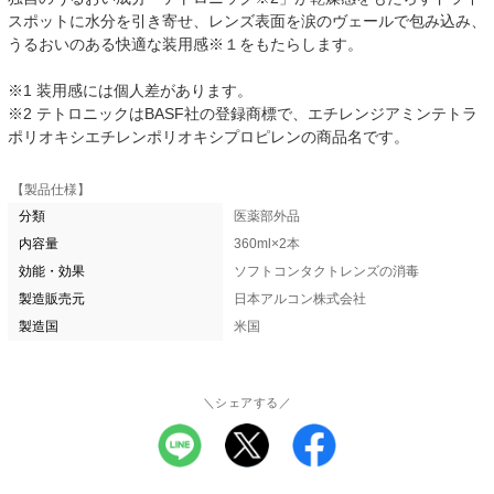
スポットに水分を引き寄せ、レンズ表面を涙のヴェールで包み込み、
うるおいのある快適な装用感※１をもたらします。
※1 装用感には個人差があります。
※2 テトロニックはBASF社の登録商標で、エチレンジアミンテトラ
ポリオキシエチレンポリオキシプロピレンの商品名です。
【製品仕様】
分類
医薬部外品
内容量
360ml×2本
効能・効果
ソフトコンタクトレンズの消毒
製造販売元
日本アルコン株式会社
製造国
米国
＼シェアする／