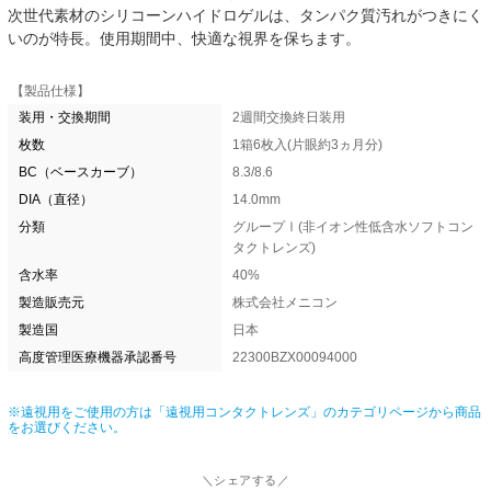
次世代素材のシリコーンハイドロゲルは、タンパク質汚れがつきにく
いのが特長。使用期間中、快適な視界を保ちます。
【製品仕様】
装用・交換期間
2週間交換終日装用
枚数
1箱6枚入(片眼約3ヵ月分)
BC（ベースカーブ）
8.3/8.6
DIA（直径）
14.0mm
分類
グループⅠ(非イオン性低含水ソフトコン
タクトレンズ)
含水率
40%
製造販売元
株式会社メニコン
製造国
日本
高度管理医療機器承認番号
22300BZX00094000
※遠視用をご使用の方は「遠視用コンタクトレンズ」のカテゴリページから商品
をお選びください。
＼シェアする／