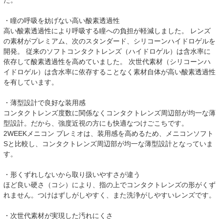
た。
・瞳の呼吸を妨げない高い酸素透過性
高い酸素透過性により呼吸する瞳への負担が軽減しました。 レンズ
の素材がプレミアム、次のスタンダード、シリコーンハイドロゲルを
開発。 従来のソフトコンタクトレンズ（ハイドロゲル）は含水率に
依存して酸素透過性を高めていました。 次世代素材（シリコーンハ
イドロゲル）は含水率に依存することなく素材自体が高い酸素透過性
を有しています。
・薄型設計で良好な装用感
コンタクトレンズ度数に関係なくコンタクトレンズ周辺部が均一な薄
型設計。だから、強度近視の方にも快適なつけごこちです。
2WEEKメニコン プレミオは、装用感を高めるため、メニコンソフト
Sと比較し、コンタクトレンズ周辺部が均一な薄型設計となっていま
す。
・形くずれしないから取り扱いやすさが違う
ほど良い硬さ（コシ）により、指の上でコンタクトレンズの形がくず
れません。つけはずしがしやすく、また洗浄がしやすいレンズです。
・次世代素材が実現した汚れにくさ