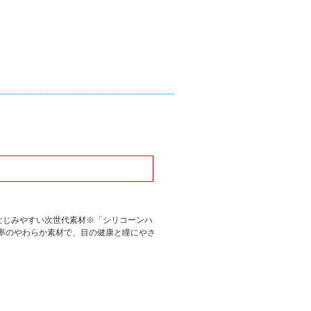
なじみやすい次世代素材※「シリコーンハ
率のやわらか素材で、目の健康と瞳にやさ