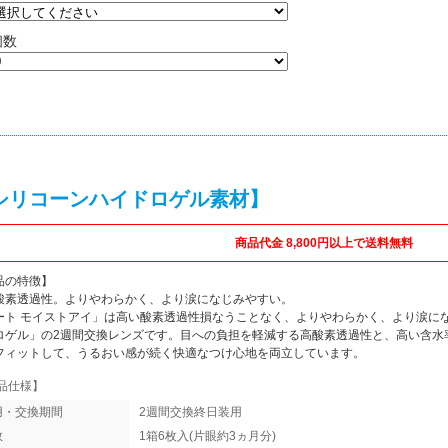
個数
シリコーンハイドロゲル素材】
商品代金 8,800円以上で送料無料
品の特徴】
酸素透過性。よりやわらかく、より涙になじみやすい。
ート モイストアイ」は高い酸素透過性損なうことなく、よりやわらかく、より涙に
ロゲル」の2週間交換レンズです。目への負担を軽減する高酸素透過性と、高い含水
フィットして、うるおい感が続く快適なつけ心地を両立しています。
品仕様】
用・交換期間
2週間交換終日装用
数
1箱6枚入(片眼約3ヵ月分)