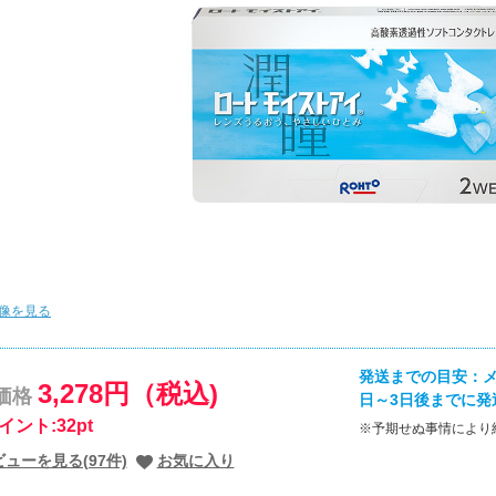
像を見る
発送までの目安：
3,278円（税込)
価格
日～3日後までに発
イント:32pt
※予期せぬ事情により
ューを見る(97件)
お気に入り