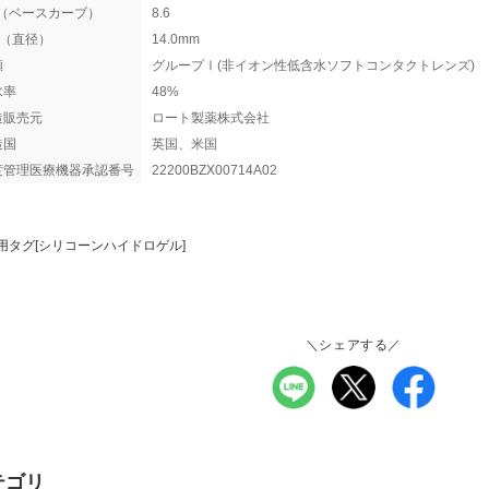
C（ベースカーブ）
8.6
A（直径）
14.0mm
類
グループⅠ(非イオン性低含水ソフトコンタクトレンズ)
水率
48%
造販売元
ロート製薬株式会社
造国
英国、米国
度管理医療機器承認番号
22200BZX00714A02
用タグ[シリコーンハイドロゲル]
＼シェアする／
テゴリ