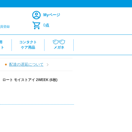
Myページ
0
点
員登録
用
コンタクト
クト
ケア用品
メガネ
配達の遅延について
＞
ロート モイストアイ 2WEEK (6枚)