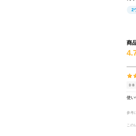
2
商
4.
ＤＢ
使い
参考
この