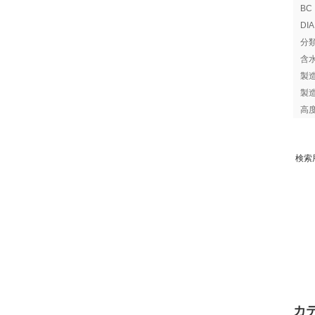
B
DI
分
含
製
製
高
検索
カ