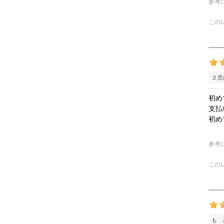
参考
この
２児
初め
支払
初め
参考
この
も 