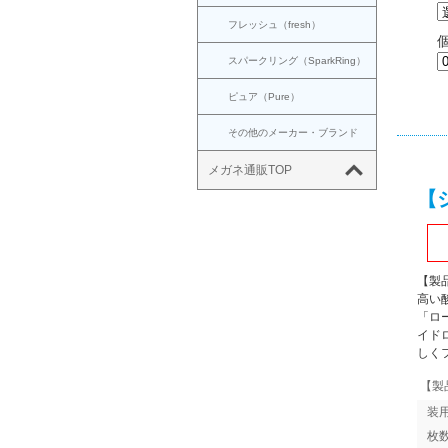
フレッシュ（fresh）
スパークリング（SparkRing）
ピュア（Pure）
その他のメーカー・ブランド
メガネ通販TOP
【
【製
高い
「ロ
イド
しく
【製
装
枚