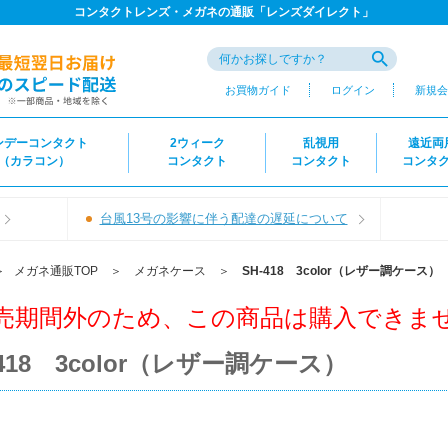
コンタクトレンズ・メガネの通販「レンズダイレクト」
お買物ガイド
ログイン
新規会
ンデーコンタクト
2ウィーク
乱視用
遠近両
（カラコン）
コンタクト
コンタクト
コンタ
台風13号の影響に伴う配達の遅延について
＞
メガネ通販TOP
＞
メガネケース
＞
SH-418 3color（レザー調ケース）
売期間外のため、この商品は購入できま
-418 3color（レザー調ケース）