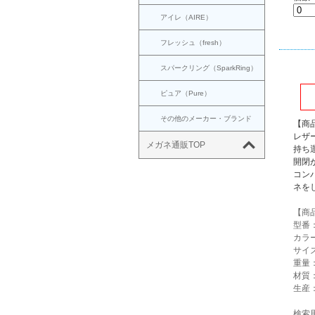
アイレ（AIRE）
フレッシュ（fresh）
スパークリング（SparkRing）
ピュア（Pure）
その他のメーカー・ブランド
【商
レザ
メガネ通販TOP
持ち
開閉
コン
ネを
【商
型番：
カラ
サイズ：
重量：
材質
生産
検索