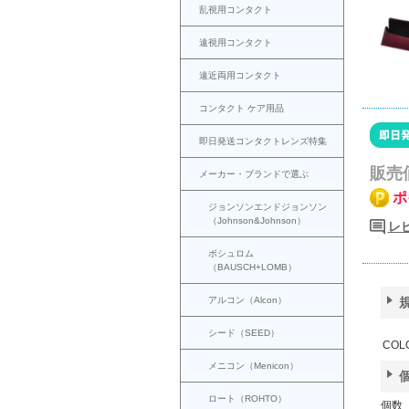
乱視用コンタクト
遠視用コンタクト
遠近両用コンタクト
コンタクト ケア用品
即日発送コンタクトレンズ特集
販売
メーカー・ブランドで選ぶ
ポ
ジョンソンエンドジョンソン
（Johnson&Johnson）
レ
ボシュロム
（BAUSCH+LOMB）
アルコン（Alcon）
シード（SEED）
COL
メニコン（Menicon）
ロート（ROHTO）
個数