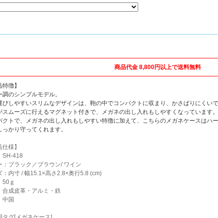
商品代金 8,800円以上で送料無料
品特徴】
ー調のシンプルモデル。
運びしやすいスリムなデザインは、鞄の中でコンパクトに収まり、かさばりにくい
がスムーズに行えるマグネット付きで、メガネの出し入れもしやすくなっています
パクトで、メガネの出し入れもしやすい特徴に加えて、こちらのメガネケースはハ
しっかり守ってくれます。
品仕様】
SH-418
ー：ブラック／ブラウン/ ワイン
内寸 / 幅15.1×高さ2.8×奥行5.8 (cm)
50ｇ
：合成皮革・アルミ・鉄
：中国
用タグ[メガネケース]