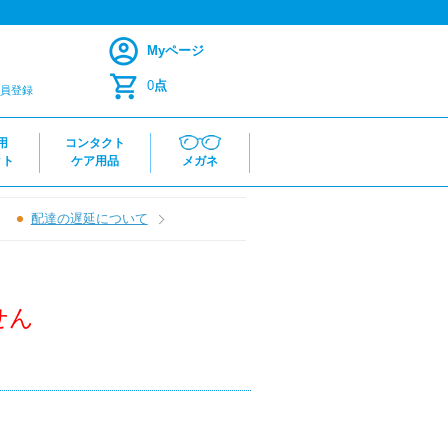
Myページ
0
点
員登録
用
コンタクト
クト
ケア用品
メガネ
配達の遅延について
せん