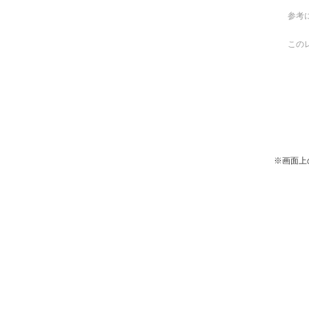
参考
この
※画面上