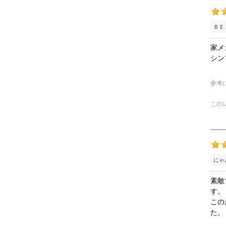
ＢＥ
家メ
シン
参考
この
にゃ
素敵
す。
この
た。