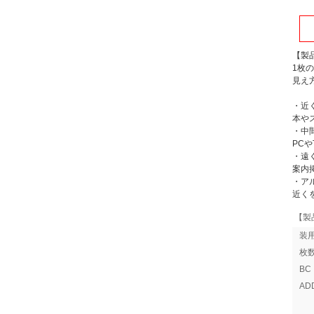
【製
1枚
見え
・近
本や
・中
PC
・遠
案内
・ア
近く
【製
装
枚
B
A