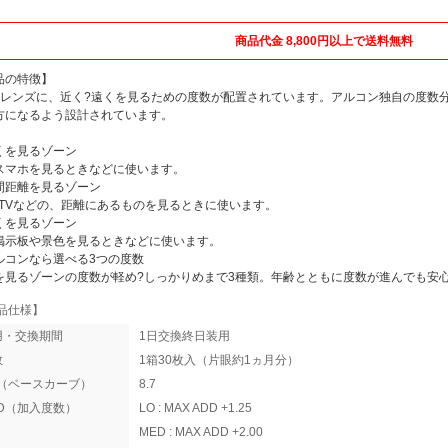
商品代金 8,800円以上で送料無料
品の特徴】
のレンズに、近く?遠くを見るための度数が配置されています。アルコン独自の度数
方になるよう設計されています。
くを見るゾーン
スマホを見るときなどに使います。
間距離を見るゾーン
やTVなどの、距離にあるものを見るときに使います。
くを見るゾーン
掲示板や景色を見るときなどに使います。
ルコンなら選べる3つの度数
を見るゾーンの度数が軽め?しっかりめまで3種類。年齢とともに度数が進んでも安
品仕様】
用・交換期間
1日交換終日装用
数
1箱30枚入（片眼約1ヵ月分）
C（ベースカーブ）
8.7
DD（加入度数）
LO : MAX ADD +1.25
MED : MAX ADD +2.00