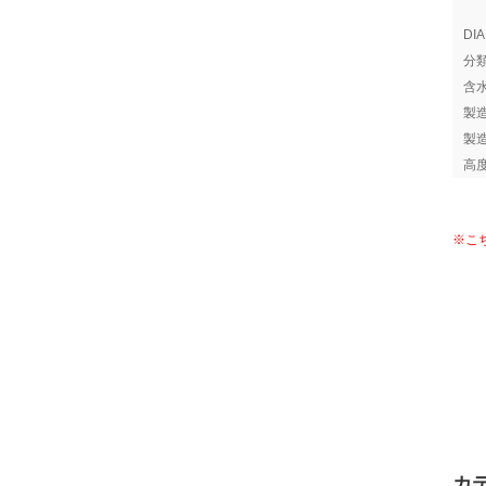
DI
分
含
製
製
高
※こ
カ