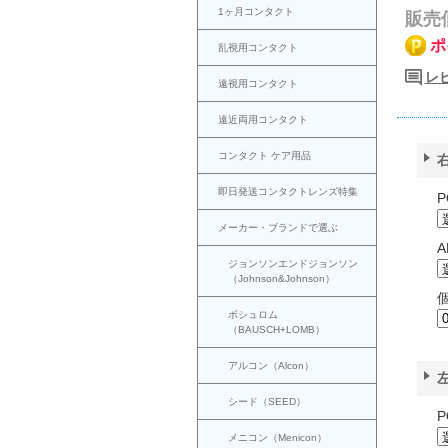
1ヶ月コンタクト
販売
ポ
乱視用コンタクト
レ
遠視用コンタクト
遠近両用コンタクト
コンタクト ケア用品
即日発送コンタクトレンズ特集
P
メーカー・ブランドで選ぶ
ジョンソンエンドジョンソン
（Johnson&Johnson）
ボシュロム
（BAUSCH+LOMB）
アルコン（Alcon）
シード（SEED）
P
メニコン（Menicon）