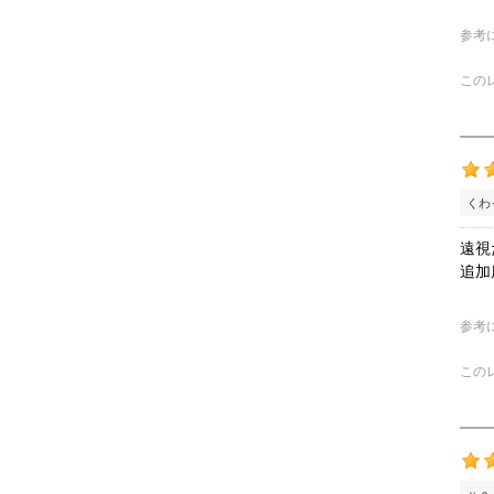
参考
この
くわ
遠視
追加
参考
この