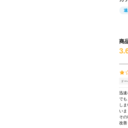
遠
商
3.
ドー
迅速
でも
しま
いま
その
改善