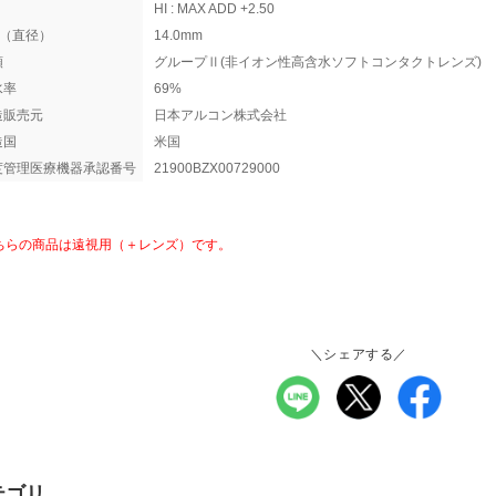
HI : MAX ADD +2.50
A（直径）
14.0mm
類
グループⅡ(非イオン性高含水ソフトコンタクトレンズ)
水率
69%
造販売元
日本アルコン株式会社
造国
米国
度管理医療機器承認番号
21900BZX00729000
ちらの商品は遠視用（＋レンズ）です。
＼シェアする／
テゴリ