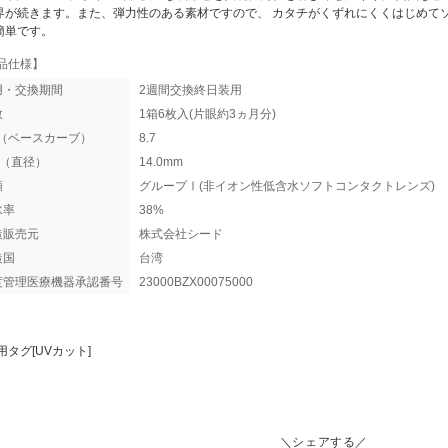
界が続きます。また、弾力性のある素材ですので、 カタチがくずれにくくはじめて
簡単です。
品仕様】
用・交換期間
2週間交換終日装用
数
1箱6枚入(片眼約3ヵ月分)
C（ベースカーブ）
8.7
A（直径）
14.0mm
類
グループⅠ(非イオン性低含水ソフトコンタクトレンズ)
水率
38%
造販売元
株式会社シード
造国
台湾
度管理医療機器承認番号
23000BZX00075000
用タグ[UVカット]
＼シェアする／