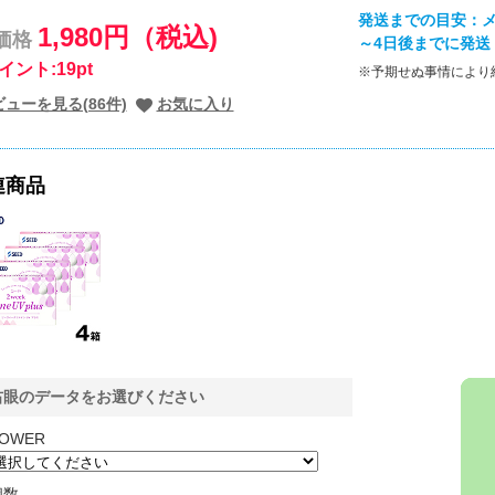
発送までの目安：メ
1,980円（税込)
価格
～4日後までに発送
イント:19pt
※予期せぬ事情により
ューを見る(86件)
お気に入り
連商品
右眼のデータをお選びください
OWER
個数