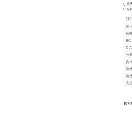
な視
いが
【製
装
枚
B
DI
分
含
製
製
高
検索