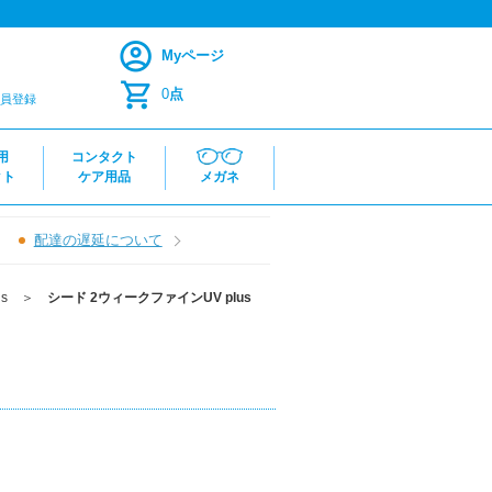
Myページ
0
点
員登録
用
コンタクト
クト
ケア用品
メガネ
配達の遅延について
s
＞
シード 2ウィークファインUV plus