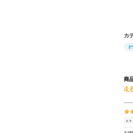
カ
2
商
4.
ｐｅ
お値