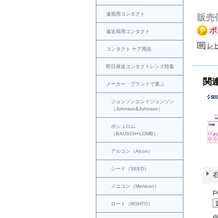
遠視用コンタクト
販売
ポ
遠近両用コンタクト
レビ
コンタクト ケア用品
即日発送コンタクトレンズ特集
関
メーカー・ブランドで選ぶ
ジョンソンエンドジョンソン
（Johnson&Johnson）
ボシュロム
（BAUSCH+LOMB）
アルコン（Alcon）
シード（SEED）
メニコン（Menicon）
P
ロート（ROHTO）