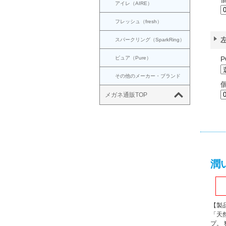
アイレ（AIRE）
フレッシュ（fresh）
スパークリング（SparkRing）
ピュア（Pure）
P
その他のメーカー・ブランド
メガネ通販TOP
潤
【製
「天
プ。