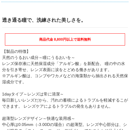
透き通る瞳で、洗練された美しさを。
商品代金 8,800円以上で送料無料
【製品の特徴】
天然のうるおい成分～瞳にうるおいを～
レンズ保存液に天然保湿成分「アルギン酸」を新配合。 瞳の中の水
分を引き寄せ、レンズ表面に涙をとどめる働きがあります。
※アルギン酸は、コンブやワカメなどの海藻類から抽出される天然保
湿成分です。
1dayタイプ～レンズは常に清潔～
毎日新しいレンズだから、汚れの蓄積によるトラブルを軽減するこが
できます。 レンズケアによるトラブルの発生もありません。
超薄型レンズデザイン～快適な装用感～
中心厚は0.05mm（-3.00Dの場合）の超薄型。レンズ中心部分は、シ