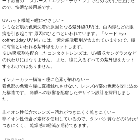
ード独自の 「スムース：エッジ・デザイン」でなめらかに仕上げた
ので、快適な装用感です。
UVカット機能～瞳にやさしい～
シミなど肌の色素沈着の原因となる紫外線(UV)は、白内障などの眼
病を引き起こす 原因のひとつといわれています。「シード Eye
coffret 1day UV M」には、 紫外線吸収剤が含まれていますので、瞳
に有害といわれる紫外線をカットします。
※UV吸収剤を配合したコンタクトレンズは、UV吸収サングラスなど
の代わりにはなりません。 また、瞳に入るすべての紫外線をカット
するわけではありません。
インナーカラー構造～瞳に色素が触れない～
着色部の色素を瞳に直接触れさせない、レンズ内部の色素を閉じ込め
た構造です。 角膜への影響を配慮したデザイン設計を採用しまし
た。
非イオン性低含水レンズ～汚れがつきにくく乾きにくい～
非イオン性低含水素材を使用しているので、タンパク質などの汚れが
つきにくく、 乾燥感の軽減が期待できます。