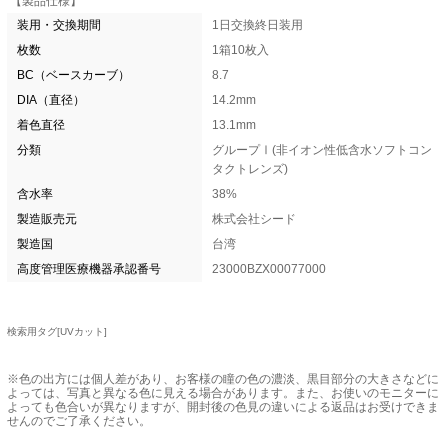
【製品仕様】
装用・交換期間
1日交換終日装用
枚数
1箱10枚入
BC（ベースカーブ）
8.7
DIA（直径）
14.2mm
着色直径
13.1mm
分類
グループⅠ(非イオン性低含水ソフトコン
タクトレンズ)
含水率
38%
製造販売元
株式会社シード
製造国
台湾
高度管理医療機器承認番号
23000BZX00077000
検索用タグ[UVカット]
※色の出方には個人差があり、お客様の瞳の色の濃淡、黒目部分の大きさなどに
よっては、写真と異なる色に見える場合があります。また、お使いのモニターに
よっても色合いが異なりますが、開封後の色見の違いによる返品はお受けできま
せんのでご了承ください。