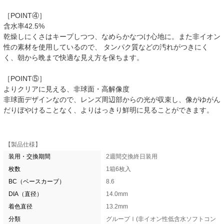
［POINT④］
含水率42.5%
乾燥しにくさはキープしつつ、なめらかなつけ心地に。また非イオン
性の素材を使用しているので、 タンパク質などの汚れがつきにく
く、朝から晩まで快適な見え方を保ちます。
［POINT⑤］
よりクリアに見える、非球面・高解像度
非球面デザインなので、レンズ周辺部からの光が収束し、像がゆがん
だりぼやけることなく、よりはっきり鮮明に見ることができます。
【製品仕様】
装用・交換期間
2週間交換終日装用
枚数
1箱6枚入
BC（ベースカーブ）
8.6
DIA（直径）
14.0mm
着色直径
13.2mm
分類
グループⅠ(非イオン性低含水ソフトコン