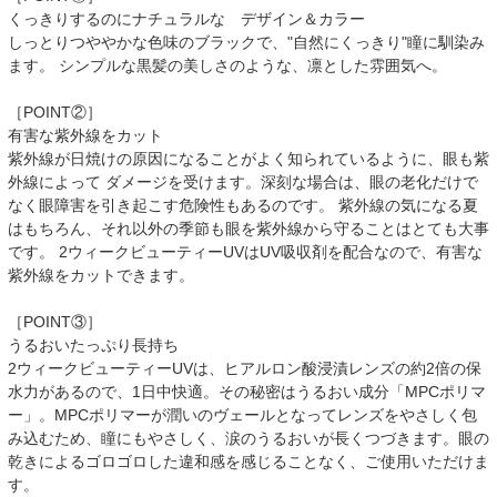
くっきりするのにナチュラルな デザイン＆カラー
しっとりつややかな色味のブラックで、"自然にくっきり"瞳に馴染み
ます。 シンプルな黒髪の美しさのような、凛とした雰囲気へ。
［POINT②］
有害な紫外線をカット
紫外線が日焼けの原因になることがよく知られているように、眼も紫
外線によって ダメージを受けます。深刻な場合は、眼の老化だけで
なく眼障害を引き起こす危険性もあるのです。 紫外線の気になる夏
はもちろん、それ以外の季節も眼を紫外線から守ることはとても大事
です。 2ウィークビューティーUVはUV吸収剤を配合なので、有害な
紫外線をカットできます。
［POINT③］
うるおいたっぷり長持ち
2ウィークビューティーUVは、ヒアルロン酸浸漬レンズの約2倍の保
水力があるので、1日中快適。その秘密はうるおい成分「MPCポリマ
ー」。MPCポリマーが潤いのヴェールとなってレンズをやさしく包
み込むため、瞳にもやさしく、涙のうるおいが長くつづきます。眼の
乾きによるゴロゴロした違和感を感じることなく、ご使用いただけま
す。