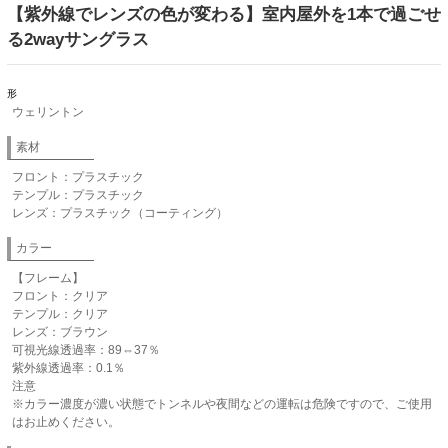
【紫外線でレンズの色が変わる】室内屋外を1本で過ごせ
る2wayサングラス
形
ウェリントン
素材
フロント：プラスチック
テンプル：プラスチック
レンズ：プラスチック（コーティング）
カラー
【フレーム】
フロント：クリア
テンプル：クリア
レンズ：ブラウン
可視光線透過率：89⇔37％
紫外線透過率：0.1％
注意
※カラー濃度が濃い状態でトンネルや夜間などの運転は危険ですので、ご使用
はお止めください。