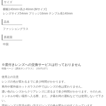
サイズ
横幅140mm×高さ46mm [Mサイズ]
レンズサイズ54mm ブリッジ16mm テンプル長140mm
品名
ファッショングラス
原産国
中国
※度付きレンズへの交換サービスは行っておりません
特集ページ［調光サングラス］［OUTLET］
使用上の注意
レンズの色が変わるまでに多少時間がかかります。
車内や紫外線カットガラスの中ではレンズの色は変わりません。
濃い色のレンズからクリアレンズに戻るまで多少時間がかかります。そのため、
トンネルや暗い場所へ入る際、また、夕暮れ時の運転などでは使用しないで下さ
い。
調光レンズは気温が低い方ほどレンズの色が変わりやすくなっています。