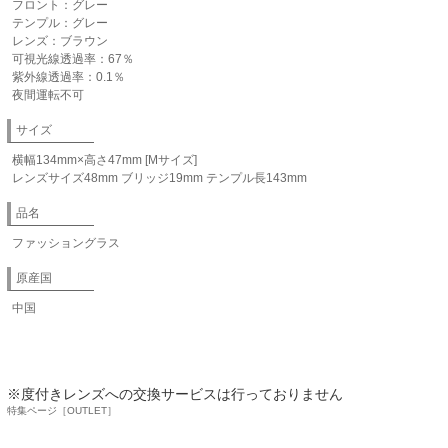
フロント：グレー
テンプル：グレー
レンズ：ブラウン
可視光線透過率：67％
紫外線透過率：0.1％
夜間運転不可
サイズ
横幅134mm×高さ47mm [Mサイズ]
レンズサイズ48mm ブリッジ19mm テンプル長143mm
品名
ファッショングラス
原産国
中国
※度付きレンズへの交換サービスは行っておりません
特集ページ［OUTLET］