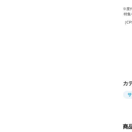
※度
特集
［CP
カ
サ
商