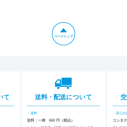
ページトップ
いて
送料・配送について
交
・送料
・安心の
送料：一律 660 円（税込）
コンタ