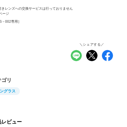
付きレンズへの交換サービスは行っておりません
ページ
S－002専用］
＼シェアする／
テゴリ
ングラス
品レビュー