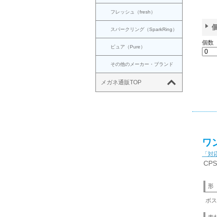
フレッシュ（fresh）
スパークリング（SparkRing）
個数
ピュア（Pure）
その他のメーカー・ブランド
メガネ通販TOP
ワ
「対
CP
形
ボス