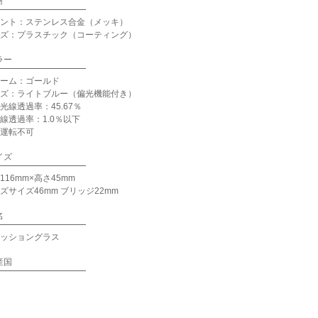
材
ント：ステンレス合金（メッキ）
ズ：プラスチック（コーティング）
ラー
ーム：ゴールド
ズ：ライトブルー（偏光機能付き）
光線透過率：45.67％
線透過率：1.0％以下
運転不可
イズ
116mm×高さ45mm
ズサイズ46mm ブリッジ22mm
名
ッショングラス
産国