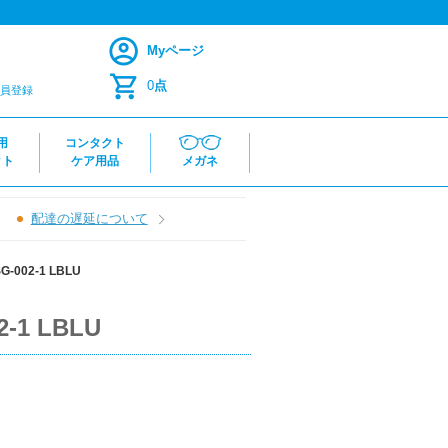
Myページ
0
点
員登録
用
コンタクト
クト
ケア用品
メガネ
配達の遅延について
002-1 LBLU
1 LBLU