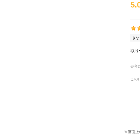
5.
きな
取り
参考
この
※画面上