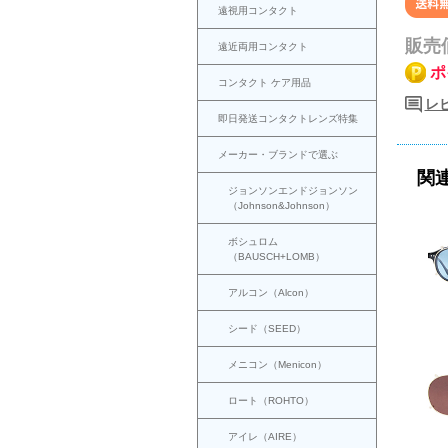
遠視用コンタクト
販売
遠近両用コンタクト
ポ
コンタクト ケア用品
レ
即日発送コンタクトレンズ特集
メーカー・ブランドで選ぶ
関
ジョンソンエンドジョンソン
（Johnson&Johnson）
ボシュロム
（BAUSCH+LOMB）
アルコン（Alcon）
シード（SEED）
メニコン（Menicon）
ロート（ROHTO）
アイレ（AIRE）