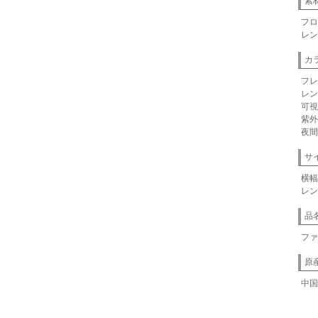
素
フロ
レン
カ
フレ
レン
可視
紫外
夜間
サ
横幅
レン
品
ファ
原
中国