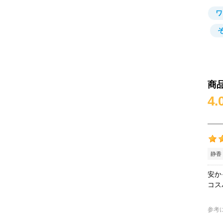
ワ
商
4.
静香
安か
コス
参考