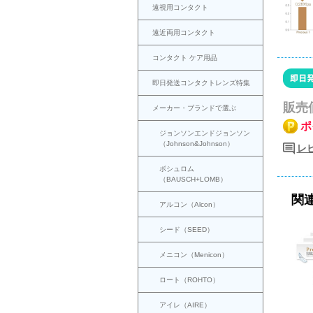
遠視用コンタクト
遠近両用コンタクト
コンタクト ケア用品
即日発送コンタクトレンズ特集
販売
メーカー・ブランドで選ぶ
ポ
ジョンソンエンドジョンソン
（Johnson&Johnson）
レ
ボシュロム
（BAUSCH+LOMB）
関
アルコン（Alcon）
シード（SEED）
メニコン（Menicon）
ロート（ROHTO）
アイレ（AIRE）