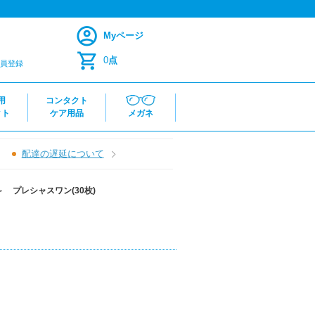
Myページ
0
点
員登録
用
コンタクト
クト
ケア用品
メガネ
配達の遅延について
＞
プレシャスワン(30枚)