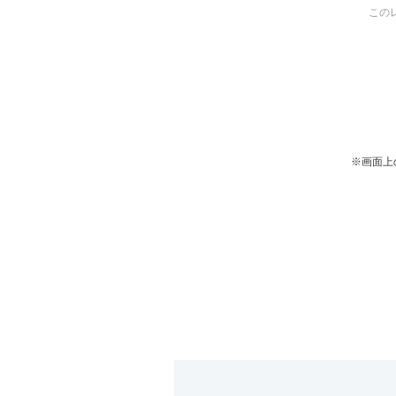
この
※画面上