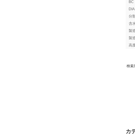
B
DI
分
含
製
製
高
検索
カ