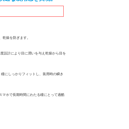
、乾燥を防ぎます。
高度設計により目に潤いを与え乾燥から目を
現。瞳にしっかりフィットし、装用時の瞬き
ンやスマホで長期時間にわたる瞳にとって過酷