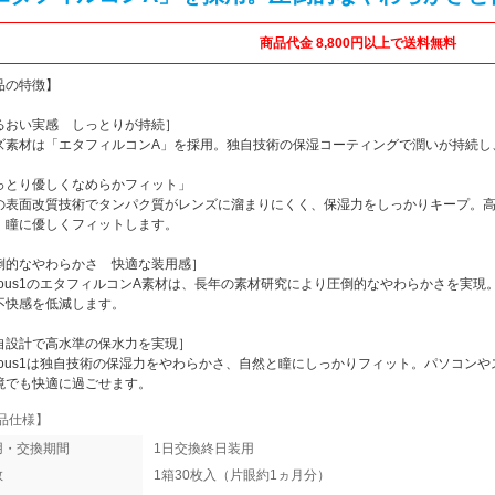
商品代金 8,800円以上で送料無料
品の特徴】
るおい実感 しっとりが持続］
ズ素材は「エタフィルコンA」を採用。独自技術の保湿コーティングで潤いが持続し
っとり優しくなめらかフィット」
の表面改質技術でタンパク質がレンズに溜まりにくく、保湿力をしっかりキープ。
、瞳に優しくフィットします。
倒的なやわらかさ 快適な装用感］
ecious1のエタフィルコンA素材は、長年の素材研究により圧倒的なやわらかさを実
不快感を低減します。
自設計で高水準の保水力を実現］
ecious1は独自技術の保湿力をやわらかさ、自然と瞳にしっかりフィット。パソコ
境でも快適に過ごせます。
品仕様】
用・交換期間
1日交換終日装用
数
1箱30枚入（片眼約1ヵ月分）