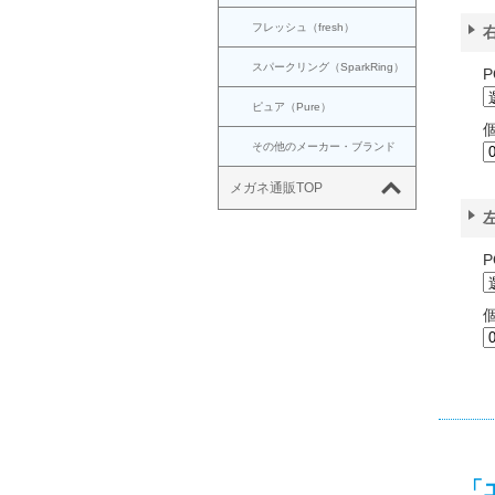
フレッシュ（fresh）
スパークリング（SparkRing）
P
ピュア（Pure）
その他のメーカー・ブランド
メガネ通販TOP
P
「