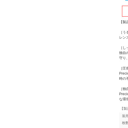
【製
［う
レン
［し
独自
守り
［圧
Pr
時の
［独
Pr
な環
【製
装
枚