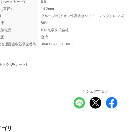
C（ベースカーブ）
8.6
A（直径）
14.2mm
類
グループⅣ(イオン性高含水ソフトコンタクトレンズ)
水率
58%
造販売元
iPro光学株式会社
造国
台湾
度管理医療機器承認番号
30400BZI00013A03
用タグ[UVカット]
＼シェアする／
テゴリ