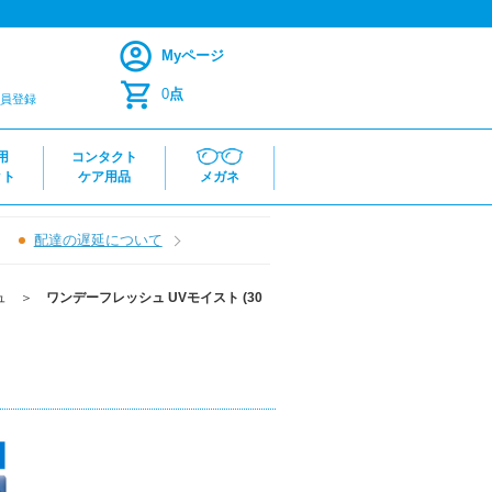
Myページ
0
点
員登録
用
コンタクト
クト
ケア用品
メガネ
配達の遅延について
ュ
＞
ワンデーフレッシュ UVモイスト (30