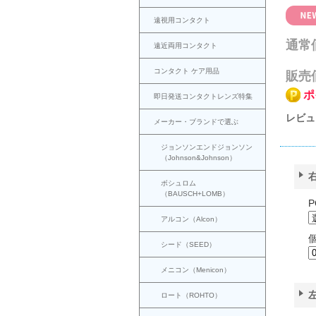
遠視用コンタクト
通常
遠近両用コンタクト
コンタクト ケア用品
販売
ポ
即日発送コンタクトレンズ特集
レビュ
メーカー・ブランドで選ぶ
ジョンソンエンドジョンソン
（Johnson&Johnson）
ボシュロム
（BAUSCH+LOMB）
P
アルコン（Alcon）
シード（SEED）
メニコン（Menicon）
ロート（ROHTO）