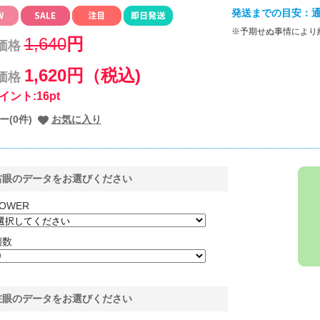
発送までの目安：通
※予期せぬ事情により
1,640
円
価格
1,620円（税込)
価格
イント:16pt
ー(0件)
お気に入り
右眼のデータをお選びください
OWER
個数
左眼のデータをお選びください