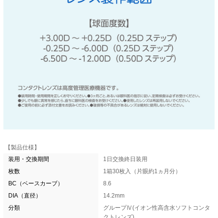
【製品仕様】
装用・交換期間
1日交換終日装用
枚数
1箱30枚入（片眼約1ヵ月分）
BC（ベースカーブ）
8.6
DIA（直径）
14.2mm
分類
グループⅣ(イオン性高含水ソフトコンタ
クトレンズ)