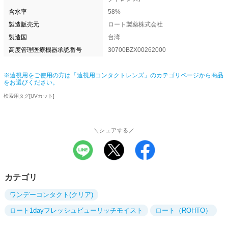
含水率
58%
製造販売元
ロート製薬株式会社
製造国
台湾
高度管理医療機器承認番号
30700BZX00262000
※遠視用をご使用の方は「遠視用コンタクトレンズ」のカテゴリページから商品
をお選びください。
検索用タグ[UVカット]
＼シェアする／
カテゴリ
ワンデーコンタクト(クリア)
ロート1dayフレッシュビューリッチモイスト
ロート（ROHTO）