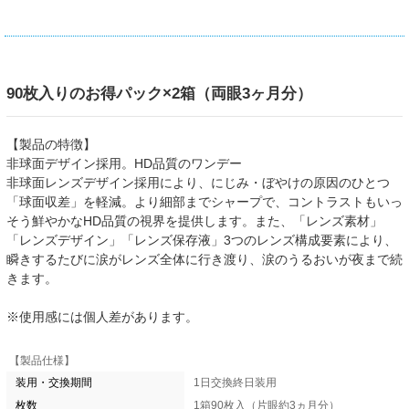
90枚入りのお得パック×2箱（両眼3ヶ月分）
【製品の特徴】
非球面デザイン採用。HD品質のワンデー
非球面レンズデザイン採用により、にじみ・ぼやけの原因のひとつ
「球面収差」を軽減。より細部までシャープで、コントラストもいっ
そう鮮やかなHD品質の視界を提供します。また、「レンズ素材」
「レンズデザイン」「レンズ保存液」3つのレンズ構成要素により、
瞬きするたびに涙がレンズ全体に行き渡り、涙のうるおいが夜まで続
きます。
※使用感には個人差があります。
【製品仕様】
装用・交換期間
1日交換終日装用
枚数
1箱90枚入（片眼約3ヵ月分）