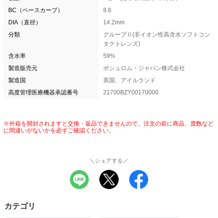
BC（ベースカーブ）
8.6
DIA（直径）
14.2mm
分類
グループⅡ(非イオン性高含水ソフトコン
タクトレンズ)
含水率
59%
製造販売元
ボシュロム・ジャパン株式会社
製造国
英国、アイルランド
高度管理医療機器承認番号
21700BZY00170000
※外箱を開封されますと交換・返品できませんので、注文の前に商品、度数など
に間違いがないかを必ずご確認ください。
＼シェアする／
カテゴリ