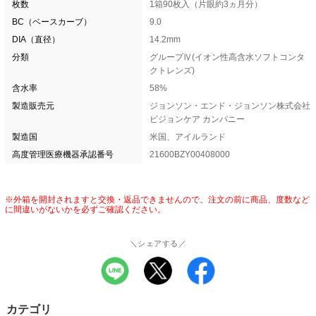
枚数
1箱90枚入（片眼約3ヵ月分）
BC（ベースカーブ）
9.0
DIA（直径）
14.2mm
分類
グループⅣ(イオン性高含水ソフトコンタ
クトレンズ)
含水率
58%
製造販売元
ジョンソン・エンド・ジョンソン株式会社
ビジョンケア カンパニー
製造国
米国、アイルランド
高度管理医療機器承認番号
21600BZY00408000
※外箱を開封されますと交換・返品できませんので、注文の前に商品、度数など
に間違いがないかを必ずご確認ください。
＼シェアする／
カテゴリ