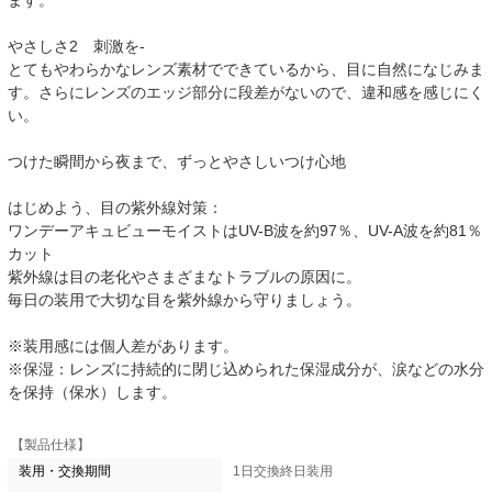
ます。
やさしさ2 刺激を-
とてもやわらかなレンズ素材でできているから、目に自然になじみま
す。さらにレンズのエッジ部分に段差がないので、違和感を感じにく
い。
つけた瞬間から夜まで、ずっとやさしいつけ心地
はじめよう、目の紫外線対策：
ワンデーアキュビューモイストはUV-B波を約97％、UV-A波を約81％
カット
紫外線は目の老化やさまざまなトラブルの原因に。
毎日の装用で大切な目を紫外線から守りましょう。
※装用感には個人差があります。
※保湿：レンズに持続的に閉じ込められた保湿成分が、涙などの水分
を保持（保水）します。
【製品仕様】
装用・交換期間
1日交換終日装用