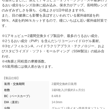
ら追求しました。加えてアキュビュー２ウィークシリーズ中最多のう
るおい成分をレンズ自体に組み込み、保水力がアップ。長時間レンズ
のみずみずしさを保ち、心地よさが1日中続きます※5。
また、目の健康にも影響を及ぼすといわれている紫外線B波を約
99％、A波を約96％カットするので、瞳にいちばん近い紫外線対策で
す。
※1アキュビュー2週間交換タイプ製品中、最多のうるおい成分。
※2うるおい成分（PVP）を含んだシリコーンハイドロゲル素材。
※3セノフィルコンA、ハイドラクリアプラス・テクノロジー、およ
びスタビライズド・ソフト・モールディング（SSM製法）の組み合
わせ。
※4角膜と同程度の摩擦係数。
※5装用感には個人差があります。
【製品仕様】
装用・交換期間
2週間交換終日装用
枚数
1箱6枚入(片眼約3ヵ月分)
BC（ベースカーブ）
8.4/8.8
DIA（直径）
14.0mm
分類
グループⅠ(非イオン性低含水ソフトコン