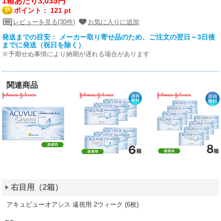
1箱あたり3,035円
ポイント：
121 pt
レビューを見る(30件)
お気に入りに追加
発送までの目安： メーカー取り寄せ品のため、ご注文の翌日～3日後
までに発送（祝日を除く）
※予期せぬ事情により納期が遅れる場合があります
関連商品
右目用（2箱）
アキュビューオアシス 遠視用 2ウィーク (6枚)