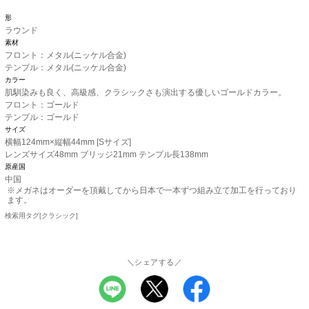
形
ラウンド
素材
フロント：メタル(ニッケル合金)
テンプル：メタル(ニッケル合金)
カラー
肌馴染みも良く、高級感、クラシックさも演出する優しいゴールドカラー。
フロント：ゴールド
テンプル：ゴールド
サイズ
横幅124mm×縦幅44mm [Sサイズ]
レンズサイズ48mm ブリッジ21mm テンプル長138mm
原産国
中国
※メガネはオーダーを頂戴してから日本で一本ずつ組み立て加工を行っており
ます。
検索用タグ[クラシック]
＼シェアする／