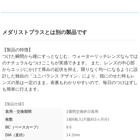
メダリストプラスとは別の製品です
【製品の特徴】
つけた瞬間から瞳にすっとなじむ、ウォーターリッチレンズならでは
のナチュラルなつけごこちが実感できます。 また、レンズの中心部
からエッジにかけて厚みの起伏を抑え、限りなく均一になるように設
計した独自の「ユニバランス デザイン」により、指にのせた時もレ
ンズの形は一定のまま。表裏もわかりやすいので、毎日のつけはずし
も簡単に行えます。
【製品仕様】
装用・交換期間
2週間交換終日装用
枚数
1箱6枚入(片眼約3ヵ月分)
BC（ベースカーブ）
8.6
DIA（直径）
14.2mm