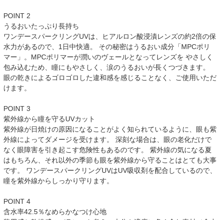
POINT 2
うるおいたっぷり長持ち
ワンデースパークリングUVは、ヒアルロン酸浸漬レンズの約2倍の保
水力があるので、1日中快適。 その秘密はうるおい成分「MPCポリ
マー」。MPCポリマーが潤いのヴェールとなってレンズを やさしく
包み込むため、瞳にもやさしく、涙のうるおいが長くつづきます。
眼の乾きによるゴロゴロした違和感を感じることなく、ご使用いただ
けます。
POINT 3
紫外線から瞳を守るUVカット
紫外線が日焼けの原因になることがよく知られているように、眼も紫
外線によってダメージを受けます。 深刻な場合は、眼の老化だけで
なく眼障害を引き起こす危険性もあるのです。 紫外線の気になる夏
はもちろん、それ以外の季節も眼を紫外線から守ることはとても大事
です。 ワンデースパークリングUVはUV吸収剤を配合しているので、
瞳を紫外線からしっかり守ります。
POINT 4
含水率42.5％なめらかなつけ心地