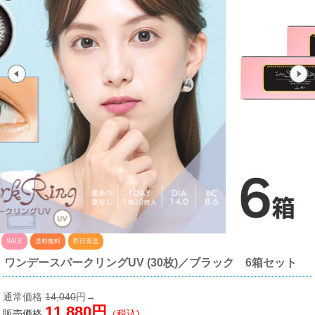
SALE
送料無料
即日発送
ワンデースパークリングUV (30枚)／ブラック 6箱セット
通常価格
14,040
円→
11,880円
販売価格
（税込)