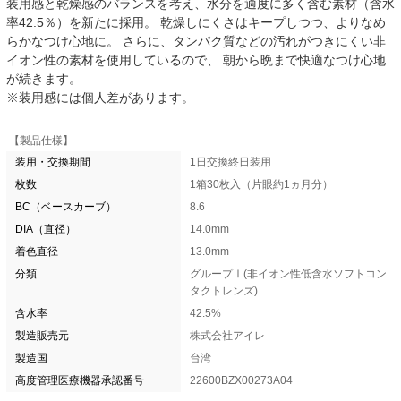
装用感と乾燥感のバランスを考え、水分を適度に多く含む素材（含水
率42.5％）を新たに採用。 乾燥しにくさはキープしつつ、よりなめ
らかなつけ心地に。 さらに、タンパク質などの汚れがつきにくい非
イオン性の素材を使用しているので、 朝から晩まで快適なつけ心地
が続きます。
※装用感には個人差があります。
【製品仕様】
装用・交換期間
1日交換終日装用
枚数
1箱30枚入（片眼約1ヵ月分）
BC（ベースカーブ）
8.6
DIA（直径）
14.0mm
着色直径
13.0mm
分類
グループⅠ(非イオン性低含水ソフトコン
タクトレンズ)
含水率
42.5%
製造販売元
株式会社アイレ
製造国
台湾
高度管理医療機器承認番号
22600BZX00273A04