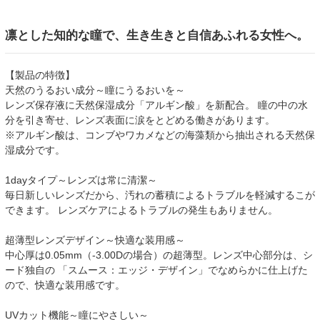
凛とした知的な瞳で、生き生きと自信あふれる女性へ。
【製品の特徴】
天然のうるおい成分～瞳にうるおいを～
レンズ保存液に天然保湿成分「アルギン酸」を新配合。 瞳の中の水
分を引き寄せ、レンズ表面に涙をとどめる働きがあります。
※アルギン酸は、コンブやワカメなどの海藻類から抽出される天然保
湿成分です。
1dayタイプ～レンズは常に清潔～
毎日新しいレンズだから、汚れの蓄積によるトラブルを軽減するこが
できます。 レンズケアによるトラブルの発生もありません。
超薄型レンズデザイン～快適な装用感～
中心厚は0.05mm（-3.00Dの場合）の超薄型。レンズ中心部分は、シ
ード独自の 「スムース：エッジ・デザイン」でなめらかに仕上げた
ので、快適な装用感です。
UVカット機能～瞳にやさしい～