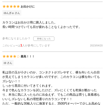
お出かけに
ゆんぎゅ さん
カラコンはお出かけ用に購入しました。
長い時間つけていても目が疲れることなくよかったです。
参考になりましたか？
1
人が参考にしています
このレビューは
2023/04/20
最高！！！
ゆ さん
私は目の玉が小さいのか、コンタクトがズレやすく、横を向いたら白目
が見えてしまうカラコンが多いのですが、このカラコンは横を向いても
ズレない！！
しっかり黒目に付いてきてくれます。
今まで色んなカラコンを試したけど、ズレにくくても乾燥が酷かった
り、本当に気に入ったものに出会えず、でもこの商品は潤うし装着感も
いいしズレないし私の理想通りのカラコンです！！
ただ、一般的な30枚入りに換算すると、3500円オーバーで少しお高めな