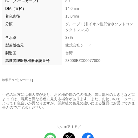
BC（ベースカーブ）
8.7
DIA（直径）
14.0mm
着色直径
13.0mm
分類
グループⅠ(非イオン性低含水ソフトコン
タクトレンズ)
含水率
38%
製造販売元
株式会社シード
製造国
台湾
高度管理医療機器承認番号
23000BZX00077000
検索用タグ[UVカット]
※色の出方には個人差があり、お客様の瞳の色の濃淡、黒目部分の大きさなどに
よっては、写真と異なる色に見える場合があります。また、お使いのモニターに
よっても色合いが異なりますが、開封後の色見の違いによる返品はお受けできま
せんのでご了承ください。
＼シェアする／