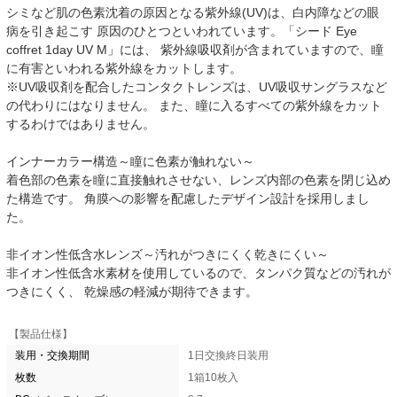
シミなど肌の色素沈着の原因となる紫外線(UV)は、白内障などの眼
病を引き起こす 原因のひとつといわれています。「シード Eye
coffret 1day UV M」には、 紫外線吸収剤が含まれていますので、瞳
に有害といわれる紫外線をカットします。
※UV吸収剤を配合したコンタクトレンズは、UV吸収サングラスなど
の代わりにはなりません。 また、瞳に入るすべての紫外線をカット
するわけではありません。
インナーカラー構造～瞳に色素が触れない～
着色部の色素を瞳に直接触れさせない、レンズ内部の色素を閉じ込め
た構造です。 角膜への影響を配慮したデザイン設計を採用しまし
た。
非イオン性低含水レンズ～汚れがつきにくく乾きにくい～
非イオン性低含水素材を使用しているので、タンパク質などの汚れが
つきにくく、 乾燥感の軽減が期待できます。
【製品仕様】
装用・交換期間
1日交換終日装用
枚数
1箱10枚入