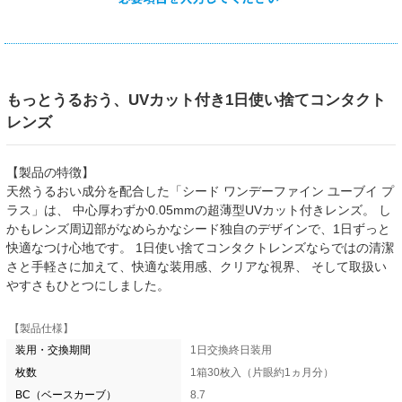
もっとうるおう、UVカット付き1日使い捨てコンタクト
レンズ
【製品の特徴】
天然うるおい成分を配合した「シード ワンデーファイン ユーブイ プ
ラス」は、 中心厚わずか0.05mmの超薄型UVカット付きレンズ。 し
かもレンズ周辺部がなめらかなシード独自のデザインで、1日ずっと
快適なつけ心地です。 1日使い捨てコンタクトレンズならではの清潔
さと手軽さに加えて、快適な装用感、クリアな視界、 そして取扱い
やすさもひとつにしました。
【製品仕様】
装用・交換期間
1日交換終日装用
枚数
1箱30枚入（片眼約1ヵ月分）
BC（ベースカーブ）
8.7