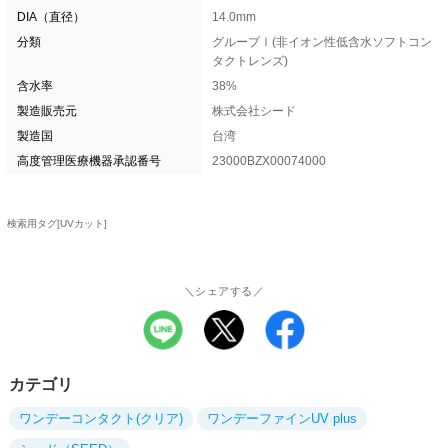
DIA（直径）
14.0mm
分類
グループⅠ(非イオン性低含水ソフトコン
タクトレンズ)
含水率
38%
製造販売元
株式会社シード
製造国
台湾
高度管理医療機器承認番号
23000BZX00074000
検索用タグ[UVカット]
＼シェアする／
カテゴリ
ワンデーコンタクト(クリア)
ワンデーファインUV plus