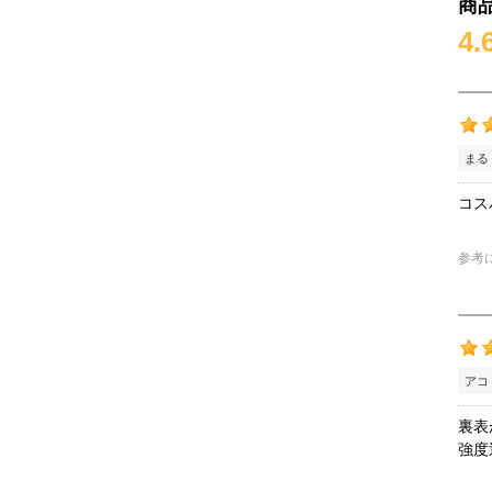
商
4.
まる
コス
参考
アコ
裏表
強度