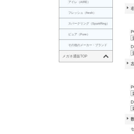
アイレ（AIRE）
フレッシュ（fresh）
スパークリング（SparkRing）
P
ピュア（Pure）
その他のメーカー・ブランド
D
メガネ通販TOP
P
D