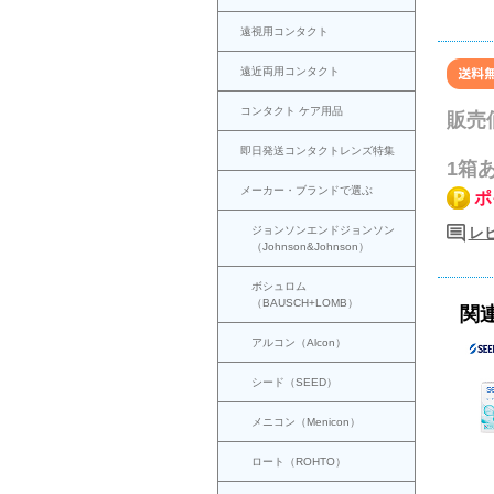
遠視用コンタクト
遠近両用コンタクト
コンタクト ケア用品
販売
即日発送コンタクトレンズ特集
1箱
メーカー・ブランドで選ぶ
ポ
ジョンソンエンドジョンソン
レビ
（Johnson&Johnson）
ボシュロム
（BAUSCH+LOMB）
関
アルコン（Alcon）
シード（SEED）
メニコン（Menicon）
ロート（ROHTO）