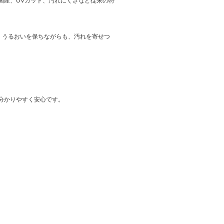
国産、UVカット、汚れにくさなど従来の特
り、うるおいを保ちながらも、汚れを寄せつ
分かりやすく安心です。