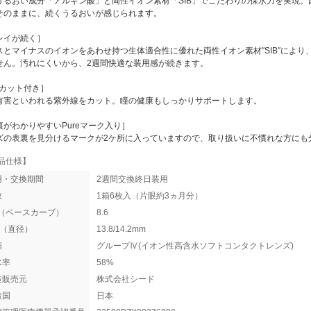
うるおい成分「アルギン酸」と両性イオン素材「SIB」でこだわりの保水力を実現。
そのままに、続くうるおいが感じられます。
レイが続く］
スとマイナスのイオンをあわせ持つ生体適合性に優れた両性イオン素材″SIB″によ
せん。汚れにくいから、2週間快適な装用感が続きます。
Vカット付き］
有害といわれる紫外線をカット。瞳の健康もしっかりサポートします。
裏がわかりやすいPureマーク入り］
ズの表裏を見分けるマークが2ケ所に入っていますので、取り扱いに不慣れな方にも
品仕様】
用・交換期間
2週間交換終日装用
数
1箱6枚入（片眼約3ヵ月分）
C（ベースカーブ）
8.6
A（直径）
13.8/14.2mm
類
グループⅣ(イオン性高含水ソフトコンタクトレンズ)
水率
58%
造販売元
株式会社シード
造国
日本