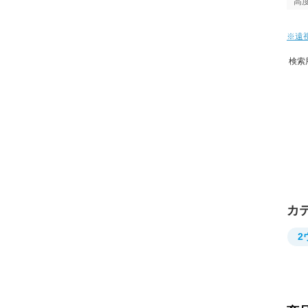
高
※遠
検索
カ
2