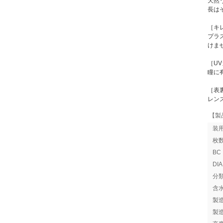
天然
長は
［キ
プラ
けま
［U
瞳に
［表
レン
【製
装
枚
B
DI
分
含
製
製