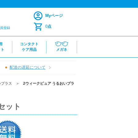
Myページ
0
点
員登録
用
コンタクト
クト
ケア用品
メガネ
配達の遅延について
いプラス
＞
2ウィークピュア うるおいプラ
箱セット