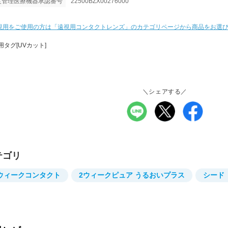
度管理医療機器承認番号
22500BZX00276000
視用をご使用の方は「遠視用コンタクトレンズ」のカテゴリページから商品をお選
用タグ[UVカット]
＼シェアする／
テゴリ
ウィークコンタクト
2ウィークピュア うるおいプラス
シード（