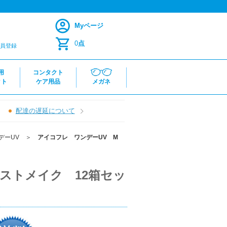
Myページ
0
点
員登録
用
コンタクト
クト
ケア用品
メガネ
配達の遅延について
デーUV
＞
アイコフレ ワンデーUV M
ーストメイク 12箱セッ