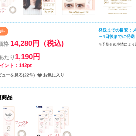
発送までの目安：メ
～4日後までに発送
14,280円（税込)
価格
※予期せぬ事情により
1,190円
枚あたり
イント：142pt
ューを見る(22件)
お気に入り
連商品