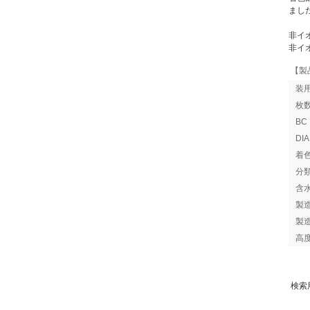
まし
非イ
非イ
【製
装
枚
B
DI
着
分
含
製
製
高
検索