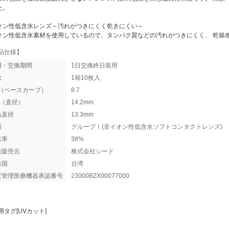
た。
オン性低含水レンズ～汚れがつきにくく乾きにくい～
オン性低含水素材を使用しているので、タンパク質などの汚れがつきにくく、 乾燥
品仕様】
用・交換期間
1日交換終日装用
数
1箱10枚入
C（ベースカーブ）
8.7
A（直径）
14.2mm
色直径
13.3mm
類
グループⅠ(非イオン性低含水ソフトコンタクトレンズ)
水率
38%
造販売元
株式会社シード
造国
台湾
度管理医療機器承認番号
23000BZX00077000
用タグ[UVカット]