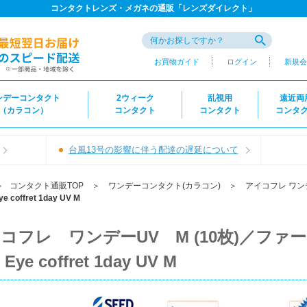
コンタクトレンズ・メガネの通販「レンズダイレクト」
お買物ガイド
ログイン
新規会
ンデーコンタクト
2ウィーク
乱視用
遠近両
（カラコン）
コンタクト
コンタクト
コンタ
台風13号の影響に伴う配達の遅延について
＞
コンタクト通販TOP
＞
ワンデーコンタクト(カラコン)
＞
アイコフレ ワン
ffret 1day UV M
コフレ ワンデーUV M (10枚)／ファ
ye coffret 1day UV M