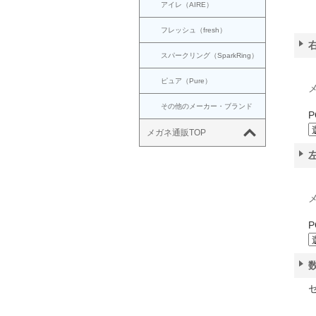
アイレ（AIRE）
フレッシュ（fresh）
スパークリング（SparkRing）
ピュア（Pure）
メ
その他のメーカー・ブランド
P
メガネ通販TOP
メ
P