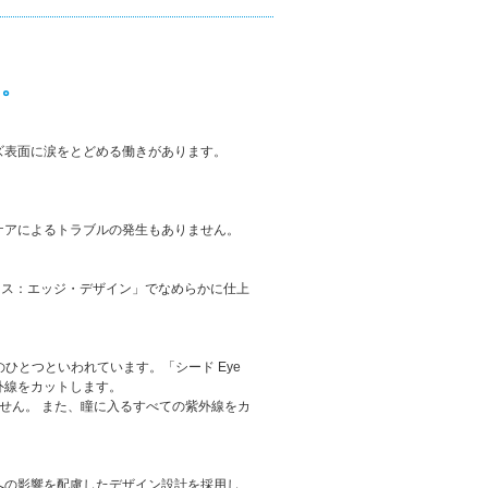
も。
ズ表面に涙をとどめる働きがあります。
ケアによるトラブルの発生もありません。
スムース：エッジ・デザイン」でなめらかに仕上
ひとつといわれています。「シード Eye
る紫外線をカットします。
せん。 また、瞳に入るすべての紫外線をカ
への影響を配慮したデザイン設計を採用し