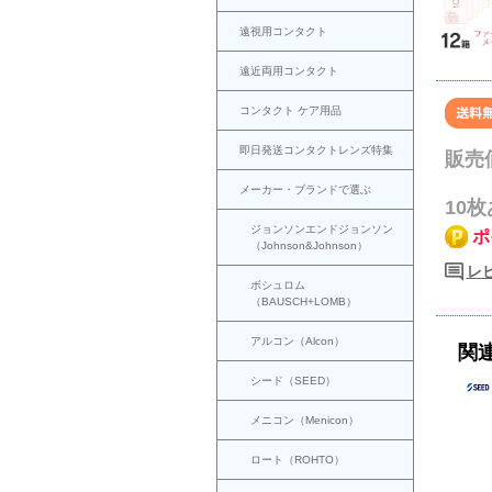
遠視用コンタクト
遠近両用コンタクト
コンタクト ケア用品
即日発送コンタクトレンズ特集
販売
メーカー・ブランドで選ぶ
10
ジョンソンエンドジョンソン
ポ
（Johnson&Johnson）
レビ
ボシュロム
（BAUSCH+LOMB）
アルコン（Alcon）
関
シード（SEED）
メニコン（Menicon）
ロート（ROHTO）