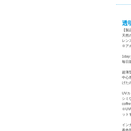
透
【製
天然
レン
※ア
1d
毎日
超薄
中心
げた
UV
シミ
cof
※U
ット
イン
着色