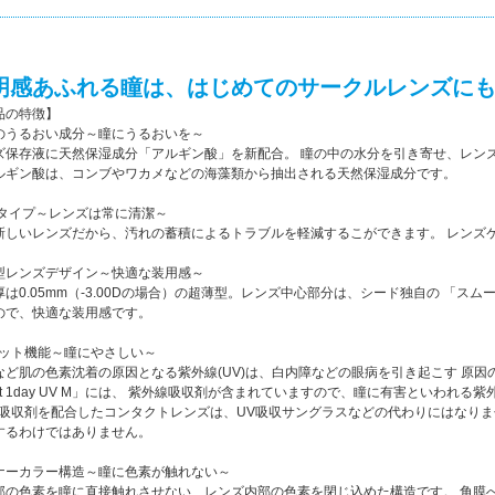
明感あふれる瞳は、はじめてのサークルレンズに
品の特徴】
のうるおい成分～瞳にうるおいを～
ズ保存液に天然保湿成分「アルギン酸」を新配合。 瞳の中の水分を引き寄せ、レン
ルギン酸は、コンブやワカメなどの海藻類から抽出される天然保湿成分です。
ayタイプ～レンズは常に清潔～
新しいレンズだから、汚れの蓄積によるトラブルを軽減するこができます。 レンズ
型レンズデザイン～快適な装用感～
厚は0.05mm（-3.00Dの場合）の超薄型。レンズ中心部分は、シード独自の 「
ので、快適な装用感です。
カット機能～瞳にやさしい～
など肌の色素沈着の原因となる紫外線(UV)は、白内障などの眼病を引き起こす 原因の
fret 1day UV M」には、 紫外線吸収剤が含まれていますので、瞳に有害といわれ
V吸収剤を配合したコンタクトレンズは、UV吸収サングラスなどの代わりにはなりま
するわけではありません。
ナーカラー構造～瞳に色素が触れない～
部の色素を瞳に直接触れさせない、レンズ内部の色素を閉じ込めた構造です。 角膜