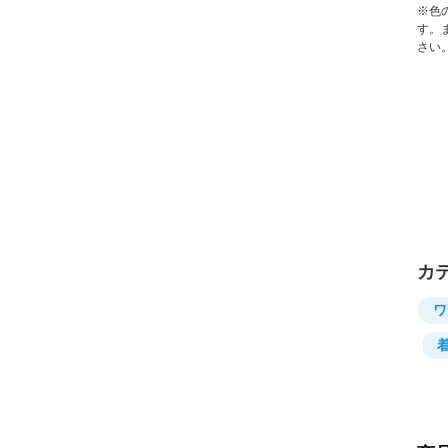
※色
す。
さい
カ
ワ
着