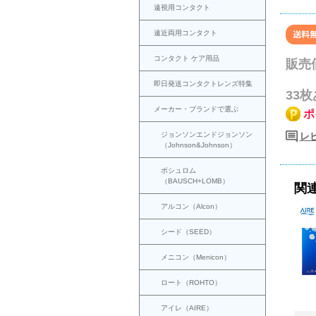
遠視用コンタクト
遠近両用コンタクト
コンタクト ケア用品
販売
即日発送コンタクトレンズ特集
33
メーカー・ブランドで選ぶ
ポ
ジョンソンエンドジョンソン
レビ
（Johnson&Johnson）
ボシュロム
（BAUSCH+LOMB）
関
アルコン（Alcon）
シード（SEED）
メニコン（Menicon）
ロート（ROHTO）
アイレ（AIRE）