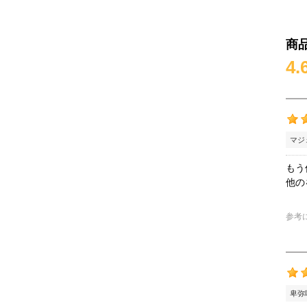
商
4.
マジ
もう
他の
参考
卑弥