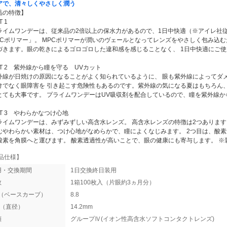
アで、清々しくやさしく潤う
品の特徴】
T 1
イムワンデーは、従来品の2倍以上の保水力があるので、1日中快適（※アイレ社従
PCポリマー」。 MPCポリマーが潤いのヴェールとなってレンズをやさしく包み込
づきます。眼の乾きによるゴロゴロした違和感を感じることなく、 1日中快適にご
NT 2 紫外線から瞳を守る UVカット
線が日焼けの原因になることがよく知られているように、 眼も紫外線によってダ
けでなく眼障害を 引き起こす危険性もあるのです。紫外線の気になる夏はもちろん
とても大事です。 プライムワンデーはUV吸収剤を配合しているので、瞳を紫外線
NT 3 やわらかなつけ心地
イムワンデーは、みずみずしい高含水レンズ。 高含水レンズの特徴は2つあります
むやわらかい素材は、つけ心地がなめらかで、瞳によくなじみます。 2つ目は、酸
酸素を角膜へと運びます。 酸素透過性が高いことで、眼の健康にも寄与します。 ※
品仕様】
用・交換期間
1日交換終日装用
数
1箱100枚入（片眼約3ヵ月分）
C（ベースカーブ）
8.8
A（直径）
14.2mm
類
グループⅣ(イオン性高含水ソフトコンタクトレンズ)