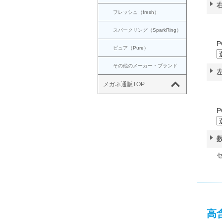
フレッシュ（fresh）
スパークリング（SparkRing）
P
ピュア（Pure）
その他のメーカー・ブランド
メガネ通販TOP
P
高