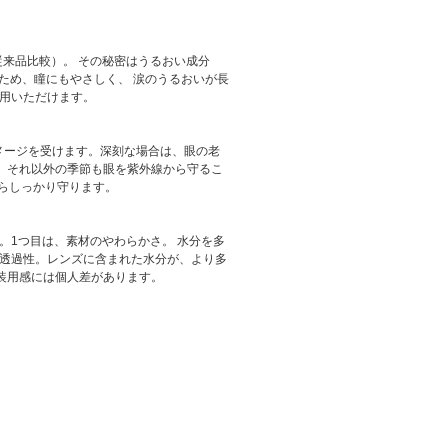
来品比較）。 その秘密はうるおい成分
むため、瞳にもやさしく、 涙のうるおいが長
使用いただけます。
メージを受けます。深刻な場合は、眼の老
、 それ以外の季節も眼を紫外線から守るこ
からしっかり守ります。
。1つ目は、素材のやわらかさ。 水分を多
素透過性。レンズに含まれた水分が、より多
装用感には個人差があります。