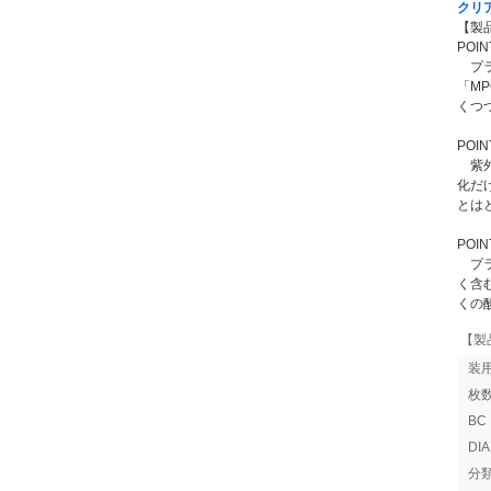
クリ
【製
POIN
プラ
「M
くつ
POI
紫外
化だ
とは
POI
プラ
く含
くの
【製
装
枚
B
DI
分