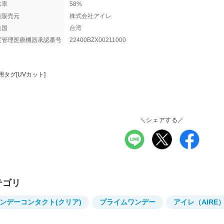
水率
58%
造販売元
株式会社アイレ
造国
台湾
度管理医療機器承認番号
22400BZX00211000
用タグ[UVカット]
＼シェアする／
テゴリ
ンデーコンタクト(クリア)
プライムワンデー
アイレ（AIRE