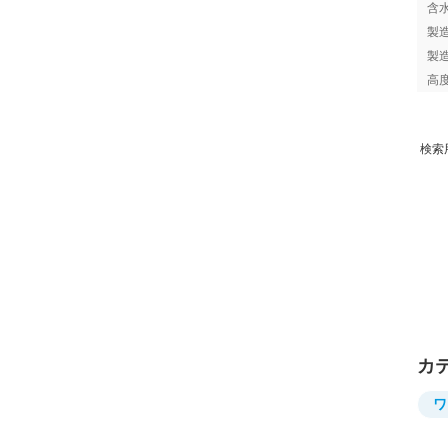
含
製
製
高
検索
カ
ワ