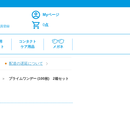
Myページ
0
点
員登録
用
コンタクト
クト
ケア用品
メガネ
配達の遅延について
＞
プライムワンデー (100枚) 2箱セット