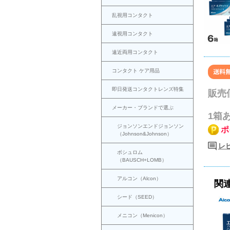
乱視用コンタクト
遠視用コンタクト
遠近両用コンタクト
コンタクト ケア用品
即日発送コンタクトレンズ特集
販売
メーカー・ブランドで選ぶ
1箱
ジョンソンエンドジョンソン
ポ
（Johnson&Johnson）
レ
ボシュロム
（BAUSCH+LOMB）
アルコン（Alcon）
関
シード（SEED）
メニコン（Menicon）