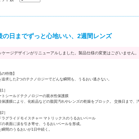
後の日までずっと心地いい、2週間レンズ
ッケージデザインがリニューアルしました。製品仕様の変更はございません。
品の特徴】
を追求した2つのテクノロジーでどんな瞬間も、うるおい逃さない。
能1］
ートシールドテクノロジーの親水性保護膜
性保護膜により、化粧品などの脂質汚れやレンズの乾燥をブロック。 交換日まで、
能2］
ドラグライドモイスチャー マトリックスのうるおいベール
ズの表面に涙を引き寄せ、うるおいベールを形成。
た瞬間のうるおいが1日中続く。