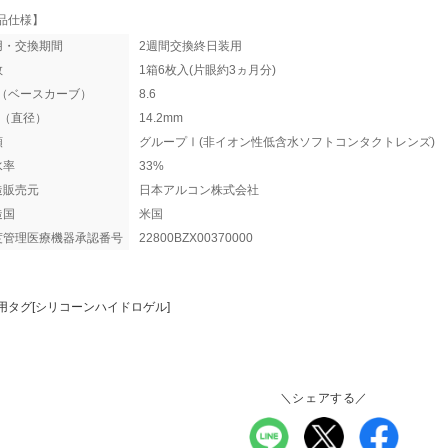
品仕様】
用・交換期間
2週間交換終日装用
数
1箱6枚入(片眼約3ヵ月分)
C（ベースカーブ）
8.6
A（直径）
14.2mm
類
グループⅠ(非イオン性低含水ソフトコンタクトレンズ)
水率
33%
造販売元
日本アルコン株式会社
造国
米国
度管理医療機器承認番号
22800BZX00370000
用タグ[シリコーンハイドロゲル]
＼シェアする／