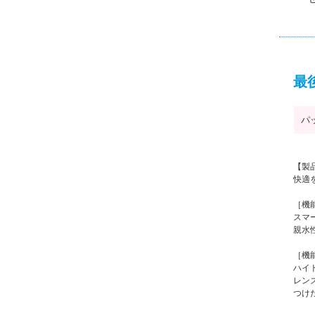
最
パ
【製
快適
［機
スマ
親水
［機
ハイ
レン
つけ