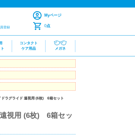
Myページ
0
点
員登録
用
コンタクト
クト
ケア用品
メガネ
ドラグライド 遠視用 (6枚) 6箱セット
視用 (6枚) 6箱セッ