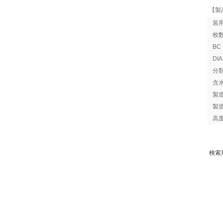
【製
装
枚
B
DI
分
含
製
製
高
検索