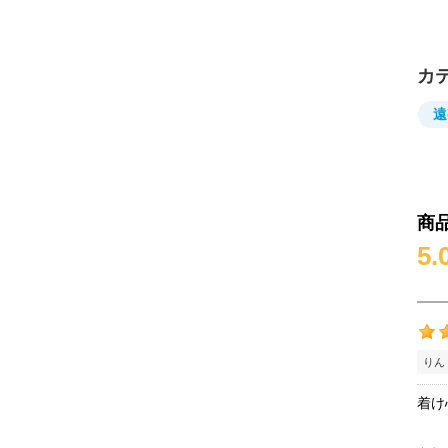
カ
遠
商
5.
りん
着け