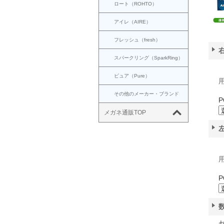
ロート（ROHTO）
アイレ（AIRE）
フレッシュ（fresh）
スパークリング（SparkRing）
ピュア（Pure）
用
その他のメーカー・ブランド
P
メガネ通販TOP
用
P