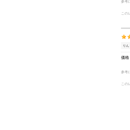
参考
この
りん
価格
参考
この