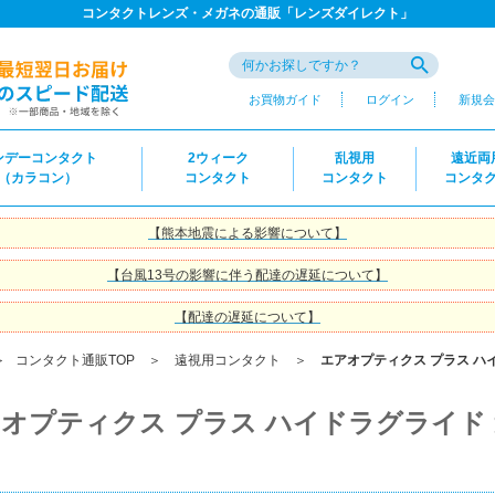
コンタクトレンズ・メガネの通販「レンズダイレクト」
お買物ガイド
ログイン
新規会
ンデーコンタクト
2ウィーク
乱視用
遠近両
（カラコン）
コンタクト
コンタクト
コンタ
【熊本地震による影響について】
【台風13号の影響に伴う配達の遅延について】
【配達の遅延について】
＞
コンタクト通販TOP
＞
遠視用コンタクト
＞
エアオプティクス プラス ハイ
オプティクス プラス ハイドラグライド 遠