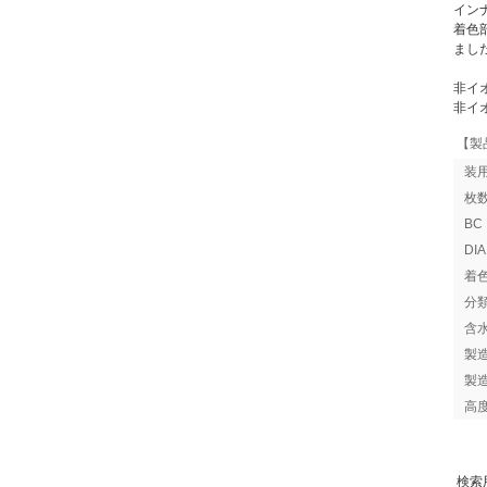
イン
着色
まし
非イ
非イ
【製
装
枚
B
DI
着
分
含
製
製
高
検索