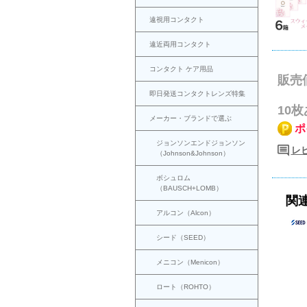
遠視用コンタクト
遠近両用コンタクト
コンタクト ケア用品
販売
即日発送コンタクトレンズ特集
10
メーカー・ブランドで選ぶ
ポ
ジョンソンエンドジョンソン
レビ
（Johnson&Johnson）
ボシュロム
（BAUSCH+LOMB）
関
アルコン（Alcon）
シード（SEED）
メニコン（Menicon）
ロート（ROHTO）