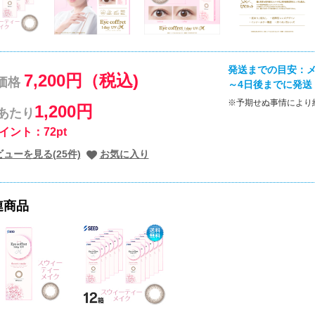
発送までの目安：メ
7,200円（税込)
価格
～4日後までに発送
※予期せぬ事情により
1,200円
枚あたり
イント：72pt
ューを見る(25件)
お気に入り
連商品