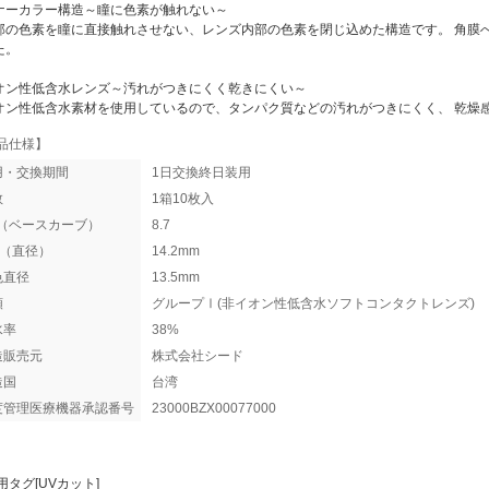
ナーカラー構造～瞳に色素が触れない～
部の色素を瞳に直接触れさせない、レンズ内部の色素を閉じ込めた構造です。 角膜
た。
オン性低含水レンズ～汚れがつきにくく乾きにくい～
オン性低含水素材を使用しているので、タンパク質などの汚れがつきにくく、 乾燥
品仕様】
用・交換期間
1日交換終日装用
数
1箱10枚入
C（ベースカーブ）
8.7
A（直径）
14.2mm
色直径
13.5mm
類
グループⅠ(非イオン性低含水ソフトコンタクトレンズ)
水率
38%
造販売元
株式会社シード
造国
台湾
度管理医療機器承認番号
23000BZX00077000
用タグ[UVカット]