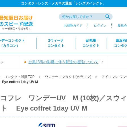
コンタクトレンズ・メガネの通販「レンズダイレクト」
お買物ガイド
ログイン
新規会
ンデーコンタクト
2ウィーク
乱視用
遠近両
（カラコン）
コンタクト
コンタクト
コンタ
台風13号の影響に伴う配達の遅延について
＞
コンタクト通販TOP
＞
ワンデーコンタクト(カラコン)
＞
アイコフレ ワン
offret 1day UV M
コフレ ワンデーUV M (10枚)／スウ
 Eye coffret 1day UV M