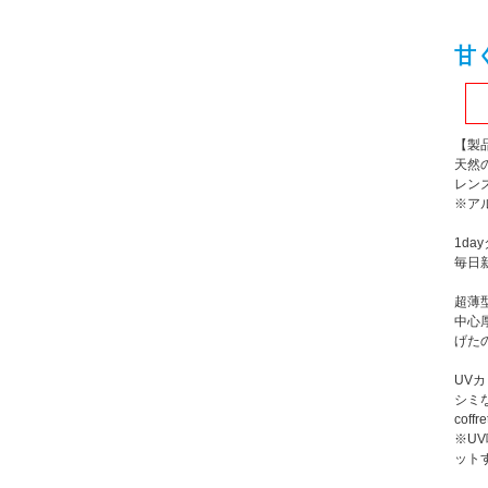
甘
【製
天然
レン
※ア
1d
毎日
超薄
中心
げた
UV
シミ
cof
※U
ット