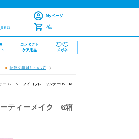
Myページ
0
点
員登録
用
コンタクト
クト
ケア用品
メガネ
配達の遅延について
デーUV
＞
アイコフレ ワンデーUV M
ィーティーメイク 6箱