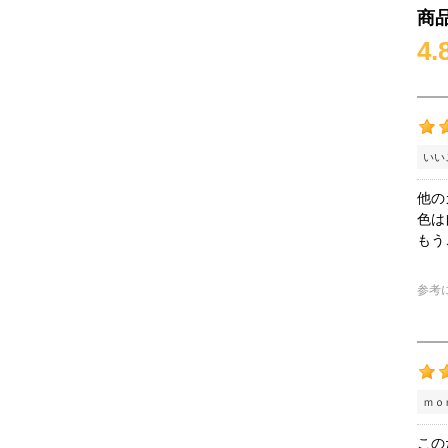
商
4.
いい
他の
色は
もう
参考
ｍｏ
この