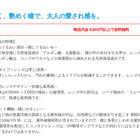
く、艶めく瞳で、大人の愛され感を。
商品代金 8,800円以上で送料無料
品の特徴】
のうるおい成分～瞳にうるおいを～
ズ保存液に天然保湿成分「アルギン酸」を新配合。 瞳の中の水分を引き寄せ、レン
ルギン酸は、コンブやワカメなどの海藻類から抽出される天然保湿成分です。
ayタイプ～レンズは常に清潔～
新しいレンズだから、汚れの蓄積によるトラブルを軽減するこができます。 レンズ
型レンズデザイン～快適な装用感～
厚は0.05mm（-3.00Dの場合）の超薄型。レンズ中心部分は、シード独自の 「
ので、快適な装用感です。
カット機能～瞳にやさしい～
など肌の色素沈着の原因となる紫外線(UV)は、白内障などの眼病を引き起こす 原因の
fret 1day UV M」には、 紫外線吸収剤が含まれていますので、瞳に有害といわれ
V吸収剤を配合したコンタクトレンズは、UV吸収サングラスなどの代わりにはなりま
するわけではありません。