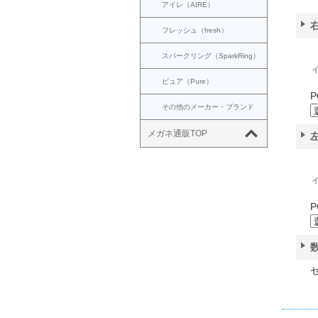
アイレ（AIRE）
フレッシュ（fresh）
スパークリング（SparkRing）
ィ
ピュア（Pure）
P
その他のメーカー・ブランド
メガネ通販TOP
ィ
P