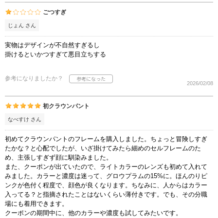
ごつすぎ
じょん さん
実物はデザインが不自然すぎるし
掛けるといかつすぎて悪目立ちする
参考になりましたか？
2026/02/08
初クラウンパント
なべすけ さん
初めてクラウンパントのフレームを購入しました。ちょっと冒険しすぎ
たかな？と心配でしたが、いざ掛けてみたら細めのセルフレームのた
め、主張しすぎず顔に馴染みました。
また、クーポンが出ていたので、ライトカラーのレンズも初めて入れて
みました。カラーと濃度は迷って、グロウプラムの15%に。ほんのりピ
ンクが色付く程度で、顔色が良くなります。ちなみに、人からはカラー
入ってる？と指摘されたことはないくらい薄付きです。でも、その分職
場にも着用できます。
クーポンの期間中に、他のカラーや濃度も試してみたいです。