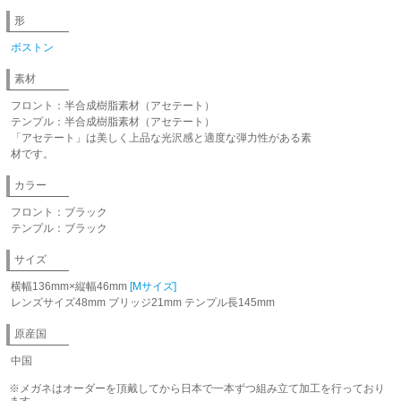
形
ボストン
素材
フロント：半合成樹脂素材（アセテート）
テンプル：半合成樹脂素材（アセテート）
「アセテート」は美しく上品な光沢感と適度な弾力性がある素
材です。
カラー
フロント：ブラック
テンプル：ブラック
サイズ
横幅136mm×縦幅46mm
[Mサイズ]
レンズサイズ48mm ブリッジ21mm テンプル長145mm
原産国
中国
※メガネはオーダーを頂戴してから日本で一本ずつ組み立て加工を行っており