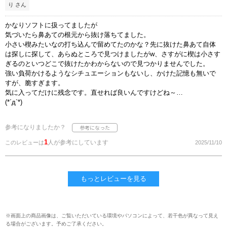
り さん
かなりソフトに扱ってましたが
気づいたら鼻あての根元から抜け落ちてました。
小さい楔みたいなの打ち込んで留めてたのかな？先に抜けた鼻あて自体
は探しに探して、あらぬところで見つけましたがw、さすがに楔は小さす
ぎるのといつどこで抜けたかわからないので見つかりませんでした。
強い負荷かけるようなシチュエーションもないし、かけた記憶も無いで
すが、脆すぎます。
気に入ってだけに残念です。直せれば良いんですけどね～…
(*´д`*)
参考になりましたか？
1
人が参考にしています
このレビューは
2025/11/10
もっとレビューを見る
※画面上の商品画像は、ご覧いただいている環境やパソコンによって、若干色が異なって見え
る場合がございます。予めご了承ください。