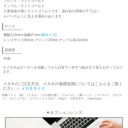
フロント：ライトゴールド
テンプル：ライトゴールド
※黄色味の薄いライトゴールドです。昼白色の照明の下ではシ
ルバーのように見える場合があります。
サイズ
横幅133mm×縦幅47mm
[Mサイズ]
レンズサイズ50mm ブリッジ20mm テンプル長143mm
原産国
中国
※メガネはオーダーを頂戴してから日本で一本ずつ組み立て加工を行っており
ます。
メガネのご注文方法、メガネの基礎知識についてはこちらをご覧く
ださい →
メガネガイド
特集ページ ［M］［メタル］［その他の形］［フルリム］［鼻パット］［ゴールド］［ホワイ
ト］［カジュアル］［クラシックメガネ］［Over］［OUTLET］［Standard］
▼オプションレンズ