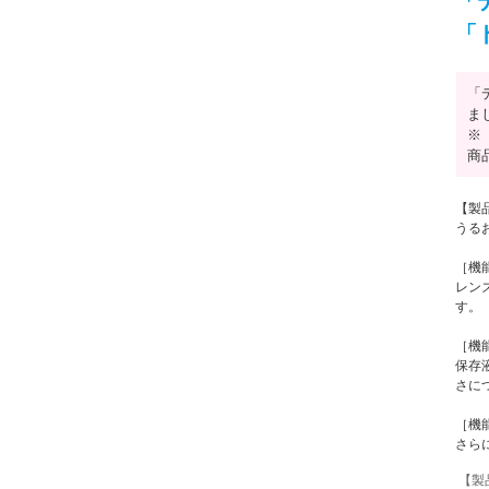
「
「
「
ま
※
商
【製
うる
［機
レン
す。
［機
保存
さに
［機
さら
【製