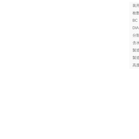
装
枚
B
DI
分
含
製
製
高