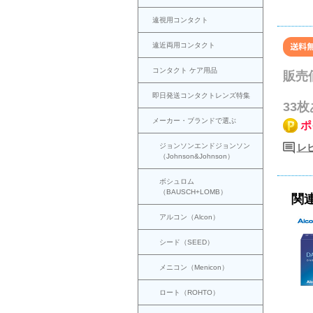
遠視用コンタクト
遠近両用コンタクト
コンタクト ケア用品
販売
即日発送コンタクトレンズ特集
33
メーカー・ブランドで選ぶ
ポ
ジョンソンエンドジョンソン
レ
（Johnson&Johnson）
ボシュロム
（BAUSCH+LOMB）
関
アルコン（Alcon）
シード（SEED）
メニコン（Menicon）
ロート（ROHTO）