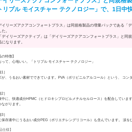
デイリーズアクアコンフォートプラス」と同規格
トリプル モイスチャー テクノロジー」で、1日中
デイリーズアクアコンフォートプラス」は同規格製品の増量パックである「デ
した。
「デイリーズアクティブ」は「デイリーズアクアコンフォートプラス」と同規
品になります。
品の特徴】
おって、心地いい。「トリプル モイスチャー テクノロジー」
能1］
ズが、うるおい素材でできています。PVA（ポリビニルアルコール）という、 コン
能2］
液中に、快適成分HPMC（ヒドロキシプロピルメチルセルロース）を配合しています
つながります。
能3］
に保存液中にうるおい成分PEG（ポリエチレングリコール）も含んでいます。 涙を
品仕様】