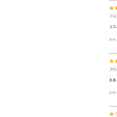
Ｖａ
コス
参考
かり
まあ
参考