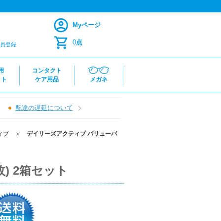
Myページ
0
点
員登録
用
コンタクト
クト
ケア用品
メガネ
配達の遅延について
ィブ
＞
デイリーズアクティブ バリューパ
) 2箱セット