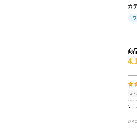
カ
ワ
商
4.
まっ
ケー
参考