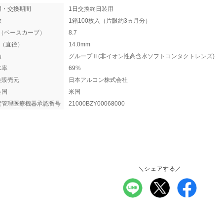
用・交換期間
1日交換終日装用
数
1箱100枚入（片眼約3ヵ月分）
C（ベースカーブ）
8.7
A（直径）
14.0mm
類
グループⅡ(非イオン性高含水ソフトコンタクトレンズ)
水率
69%
造販売元
日本アルコン株式会社
造国
米国
度管理医療機器承認番号
21000BZY00068000
＼シェアする／