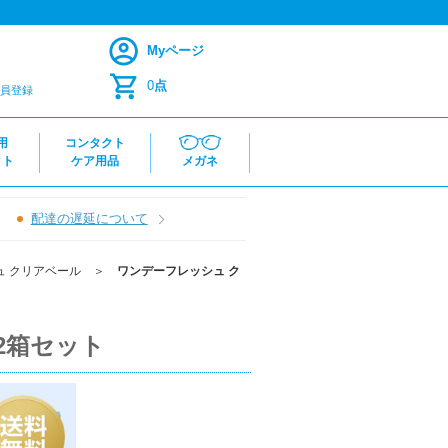
Myページ
0
点
員登録
用
コンタクト
クト
ケア用品
メガネ
配達の遅延について
ュ クリアベール
＞
ワンデーフレッシュ ク
12箱セット