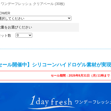
ワンデーフレッシュ クリアベール (30枚)
OWER
数量をお選びください
セット数
セール開催中】シリコーンハイドロゲル素材が実
セール期間：2026年8月31日（月) 11時まで