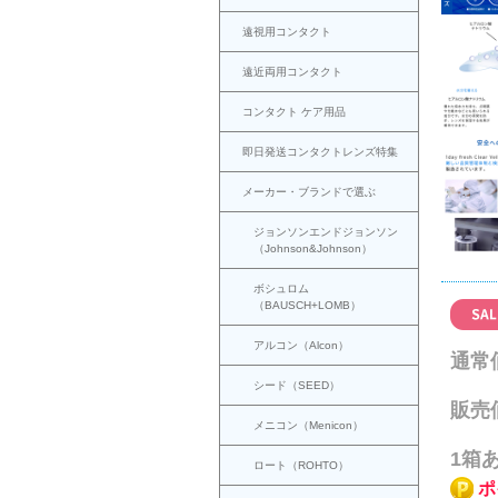
遠視用コンタクト
遠近両用コンタクト
コンタクト ケア用品
即日発送コンタクトレンズ特集
メーカー・ブランドで選ぶ
ジョンソンエンドジョンソン
（Johnson&Johnson）
ボシュロム
（BAUSCH+LOMB）
アルコン（Alcon）
通常
シード（SEED）
販売
メニコン（Menicon）
1箱
ロート（ROHTO）
ポ