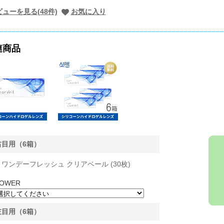
ューを見る(48件)
お気に入り
連商品
右目用（6箱）
ワンデーフレッシュ クリアベール (30枚)
OWER
左目用（6箱）