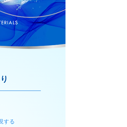
わり
現する