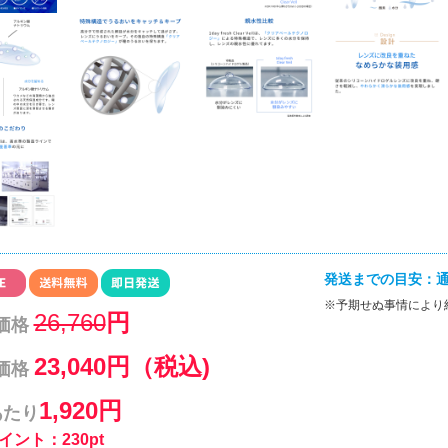
発送までの目安：通
※予期せぬ事情により
26,760
円
価格
23,040円（税込)
価格
1,920円
あたり
イント：230pt