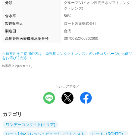
分類
グループⅣ(イオン性高含水ソフトコンタ
クトレンズ)
含水率
58%
製造販売元
ロート製薬株式会社
製造国
台湾
高度管理医療機器承認番号
30700BZX00262000
※遠視用をご使用の方は「遠視用コンタクトレンズ」のカテゴリページから商品
をお選びください。
検索用タグ[UVカット]
＼シェアする／
カテゴリ
ワンデーコンタクト(クリア)
ロート1dayフレッシュビューリッチモイスト
ロート（ROHTO）