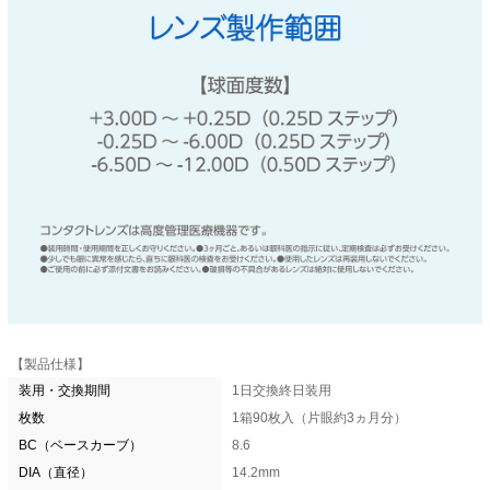
【製品仕様】
装用・交換期間
1日交換終日装用
枚数
1箱90枚入（片眼約3ヵ月分）
BC（ベースカーブ）
8.6
DIA（直径）
14.2mm