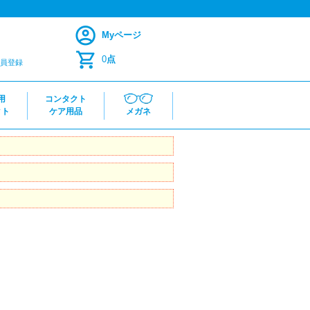
Myページ
0
点
員登録
用
コンタクト
クト
ケア用品
メガネ