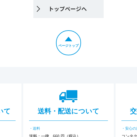
ページトップ
いて
送料・配送について
交
・送料
・安心の
送料：一律 660 円（税込）
コンタ