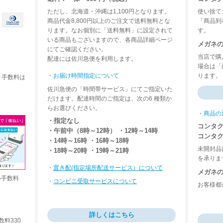
ただし、北海道・沖縄は1,100円となります。
使い捨て
商品代金8,800円以上のご注文で送料無料とな
「商品到
ります。なお個別に「送料無料」に設定されて
す。
いる商品もございますので、各商品詳細ページ
メガネ
にてご確認ください。
当店で購
配達には佐川急便を利用します。
場合は「
・お届け時間指定について
ります。
。手数料は
佐川急便の「時間帯サービス」にてご指定いた
だけます。配達時間のご指定は、次の6 種類か
らお選びください。
・商品の
・指定なし
コンタ
・午前中（8時～12時） ・12時～14時
コンタ
・14時～16時 ・16時～18時
未開封品
・18時～20時 ・19時～21時
を承りま
・
置き配(指定場所配送サービス）について
メガネ
い手数料
・
コンビニ受取サービスについて
お客様都
。
詳しくはこちら
料330