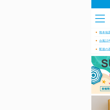
熊本地
台風1
配達の