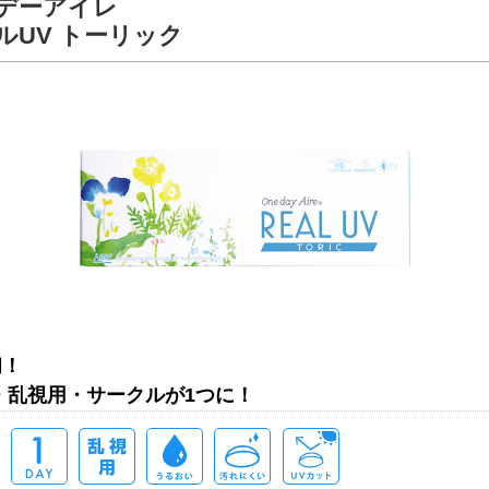
デーアイレ
ルUV トーリック
初！
y・乱視用・サークルが1つに！