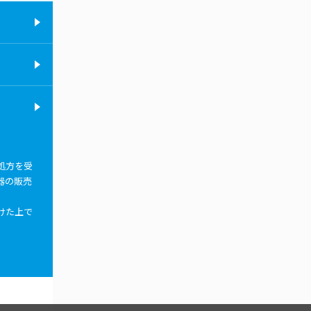
処方を受
器の販売
けた上で