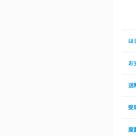
は
お
送
受
度