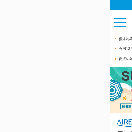
熊本地
台風1
配達の