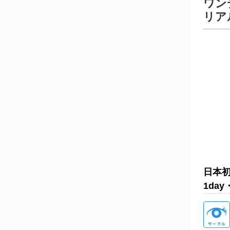
ワン
リア
日本
1da