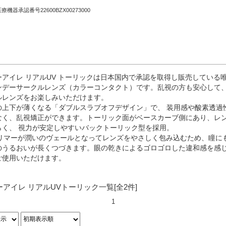
機器承認番号22600BZX00273000
ーアイレ リアルUV トーリックは日本国内で承認を取得し販売している
ンデーサークルレンズ（カラーコンタクト）です。乱視の方も安心して
ルレンズをお楽しみいただけます。
の上下が薄くなる「ダブルスラブオフデザイン」で、 装用感や酸素透過
なく、乱視矯正ができます。トーリック面がベースカーブ側にあり、レ
らく、 視力が安定しやすいバックトーリック型を採用。
ポリマーが潤いのヴェールとなってレンズをやさしく包み込むため、瞳に
のうるおいが長くつづきます。眼の乾きによるゴロゴロした違和感を感
ご使用いただけます。
ーアイレ リアルUVトーリック
一覧
[全
2
件]
1