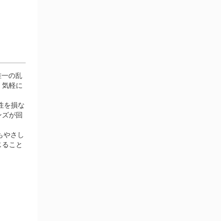
唯一の乱
、気軽に
性を損な
ンズが回
もやさし
じること