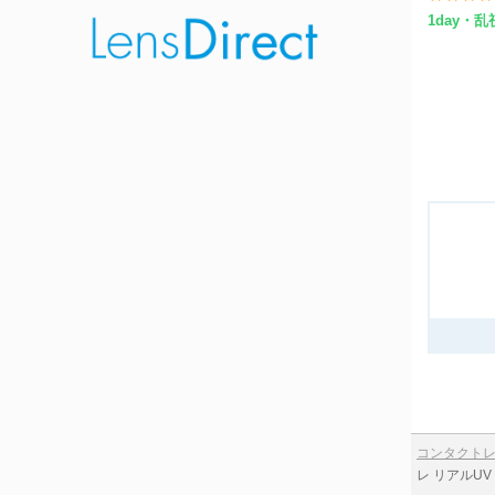
1day・
コンタクト
レ リアルU