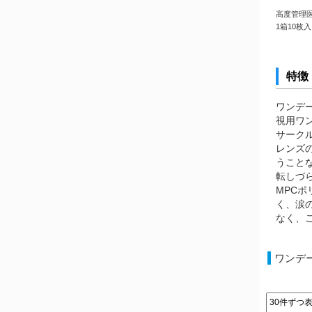
高度管理医療
1箱10枚入
特徴
ワンデ
視用ワ
サーク
レンズ
うこと
転しづ
MPC
く、涙
なく、
ワンデ