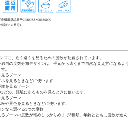
機器承認番号22800BZX00370000
(片眼約3ヵ月分)
レンズに、近く遠くを見るための度数が配置されています。
ン独自の度数分布デザインは、手元から遠くまで自然な見え方になるよ
ます。
を見るゾーン
マホを見るときなどに使います。
距離を見るゾーン
TVなどの、距離にあるものを見るときに使います。
を見るゾーン
示板や景色を見るときなどに使います。
コンなら選べる3つの度数
見るゾーンの度数が軽めしっかりめまで3種類。年齢とともに度数が進ん
。