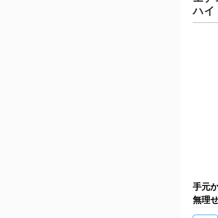
ハイ
手元
無理