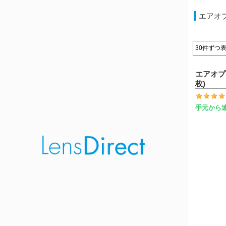
エアオ
エアオプ
枚)
手元から