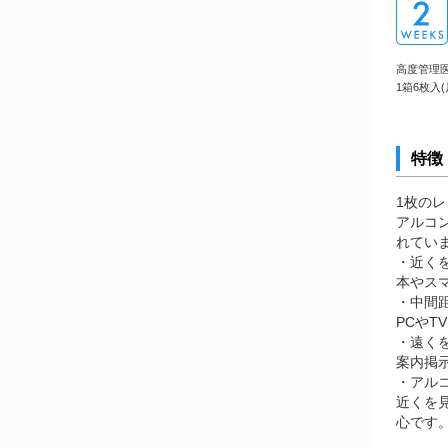
高度管理医療
1箱6枚入
特徴
1枚の
アルコ
れてい
・近く
本やス
・中間
PCや
・遠く
案内掲
・アル
近くを
心です