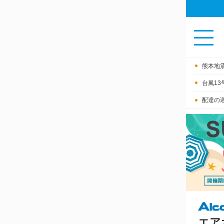
熊本地
台風1
配達の
エア