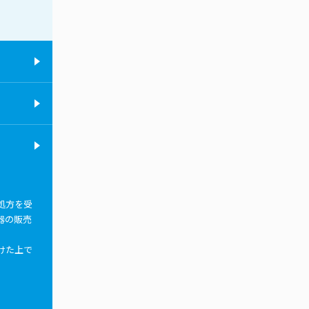
処方を受
器の販売
けた上で