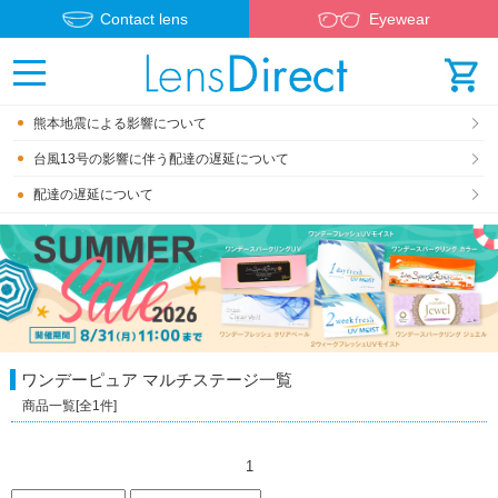
Contact lens
Eyewear
熊本地震による影響について
台風13号の影響に伴う配達の遅延について
配達の遅延について
ワンデーピュア マルチステージ
一覧
商品一覧[全
1
件]
1