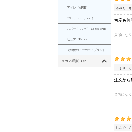
アイレ（AIRE）
みみん さ
フレッシュ（fresh）
何度も何
スパークリング（SparkRing）
参考になり
ピュア（Pure）
その他のメーカー・ブランド
メガネ通販TOP
ａｙｕ さ
注文から
参考になり
しよで さ