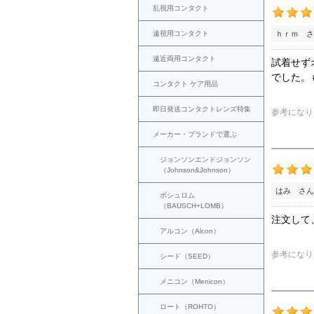
乱視用コンタクト
遠視用コンタクト
ｈｒｍ さ
遠近両用コンタクト
試着せず
でした。
コンタクト ケア用品
即日発送コンタクトレンズ特集
参考になり
メーカー・ブランドで選ぶ
ジョンソンエンドジョンソン
（Johnson&Johnson）
はみ さん
ボシュロム
（BAUSCH+LOMB）
注文して
アルコン（Alcon）
参考になり
シード（SEED）
メニコン（Menicon）
ロート（ROHTO）