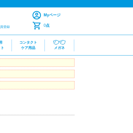
Myページ
0
点
員登録
用
コンタクト
クト
ケア用品
メガネ