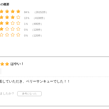
ーの概要
84％ （26152件）
13％ （4108件）
1％ （495件）
0％ （128件）
0％ （120件）
はやい！
送していただき、ベリーサンキューでした！！
ましたか？