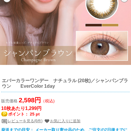
エバーカラーワンデー ナチュラル (20枚)／シャンパンブラ
ウン EverColor 1day
2,598円
販売価格
（税込)
10枚あたり1,299円
ポイント：
25 pt
レビューを見る(6件)
お気に入りに追加
発送までの目安： メーカー取り寄せ品のため、ご注文の7日後までに