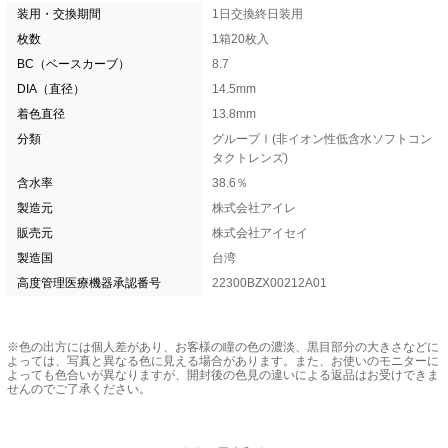
装用・交換期間
1日交換終日装用
枚数
1箱20枚入
BC（ベースカーブ）
8.7
DIA（直径）
14.5mm
着色直径
13.8mm
分類
グループⅠ(非イオン性低含水ソフトコン
タクトレンズ)
含水率
38.6％
製造元
株式会社アイレ
販売元
株式会社アイセイ
製造国
台湾
高度管理医療機器承認番号
22300BZX00212A01
※色の出方には個人差があり、お客様の瞳の色の濃淡、黒目部分の大きさなどに
よっては、写真と異なる色に見える場合があります。また、お使いのモニターに
よっても色合いが異なりますが、開封後の色見の違いによる返品はお受けできま
せんのでご了承ください。