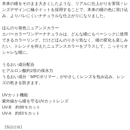
本来の瞳をそのまま大きくしたような、リアルに仕上がりを実現！レ
ンズデザインに極小ドットを採用することで、本来の瞳の色に溶け込
み、よりバレにくいナチュラルな仕上がりになりました。
ほんのり発色ニュアンスカラー
エバーカラーワンデーナチュラルは、どんな瞳にもベーシックに使用
できるカラーリング。だけどほんのりさり気なく、瞳の変化も楽しみ
たい。トレンドを抑えたニュアンスカラーをプラスして、こっそりオ
シャレな瞳に。
うるおい成分配合
ヒアルロン酸約2倍の保水力
うるおい成分「MPCポリマー」がやさしくレンズを包み込み、レン
ズの乾きを防ぎます。
UVカット機能
紫外線から瞳を守るUVカットレンズ
UV-B 約98％カット
UV-A 約83％カット
【製品仕様】