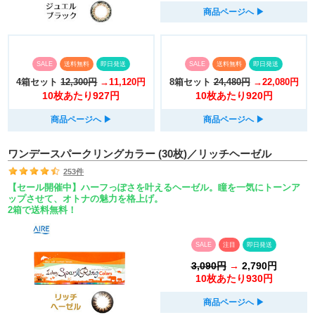
商品ページへ
▶︎
SALE
送料無料
即日発送
SALE
送料無料
即日発送
4箱セット
12,300円
→11,120円
8箱セット
24,480円
→22,080円
10枚あたり927円
10枚あたり920円
商品ページへ
▶︎
商品ページへ
▶︎
ワンデースパークリングカラー (30枚)／リッチヘーゼル
253件
【セール開催中】ハーフっぽさを叶えるヘーゼル。瞳を一気にトーンア
ップさせて、オトナの魅力を格上げ。
2箱で送料無料！
SALE
注目
即日発送
3,090円
→
2,790円
10枚あたり930円
商品ページへ
▶︎