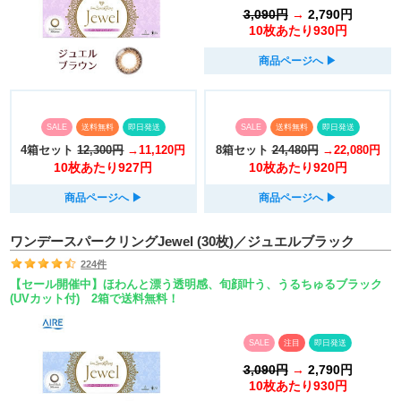
3,090円
→
2,790円
10枚あたり930円
商品ページへ
▶︎
SALE
送料無料
即日発送
SALE
送料無料
即日発送
4箱セット
12,300円
→11,120円
8箱セット
24,480円
→22,080円
10枚あたり927円
10枚あたり920円
商品ページへ
▶︎
商品ページへ
▶︎
ワンデースパークリングJewel (30枚)／ジュエルブラック
224件
【セール開催中】ほわんと漂う透明感、旬顔叶う、うるちゅるブラック
(UVカット付) 2箱で送料無料！
SALE
注目
即日発送
3,090円
→
2,790円
10枚あたり930円