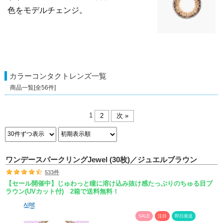
色をモデルチェンジ。
カラーコンタクトレンズ
一覧
商品一覧[全
56
件]
1
2
次 »
ワンデースパークリングJewel (30枚)／ジュエルブラウン
533件
【セール開催中】じゅわっと瞳に溶け込み抜け感たっぷりのちゅる目ブ
ラウン(UVカット付) 2箱で送料無料！
SALE
注目
即日発送