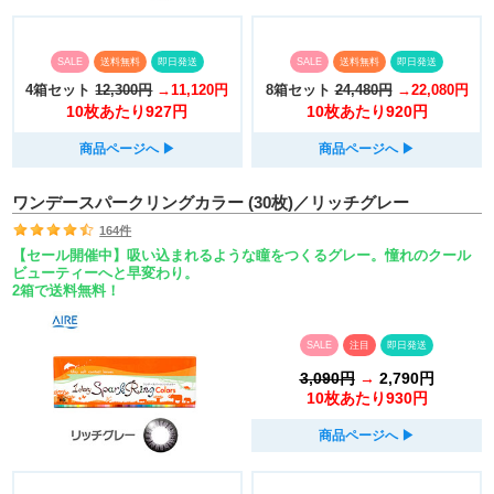
SALE
送料無料
即日発送
SALE
送料無料
即日発送
4箱セット
12,300円
→11,120円
8箱セット
24,480円
→22,080円
10枚あたり927円
10枚あたり920円
商品ページへ
▶︎
商品ページへ
▶︎
ワンデースパークリングカラー (30枚)／リッチグレー
164件
【セール開催中】吸い込まれるような瞳をつくるグレー。憧れのクール
ビューティーへと早変わり。
2箱で送料無料！
SALE
注目
即日発送
3,090円
→
2,790円
10枚あたり930円
商品ページへ
▶︎