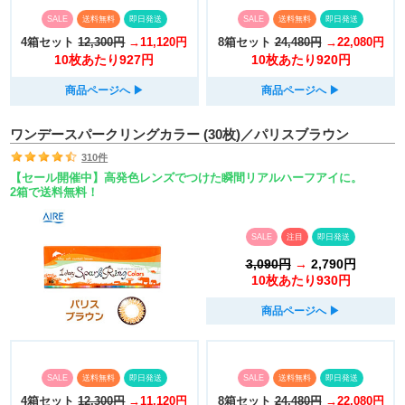
SALE
送料無料
即日発送
SALE
送料無料
即日発送
4箱セット
12,300円
→11,120円
8箱セット
24,480円
→22,080円
10枚あたり927円
10枚あたり920円
商品ページへ
▶︎
商品ページへ
▶︎
ワンデースパークリングカラー (30枚)／パリスブラウン
310件
【セール開催中】高発色レンズでつけた瞬間リアルハーフアイに。
2箱で送料無料！
SALE
注目
即日発送
3,090円
→
2,790円
10枚あたり930円
商品ページへ
▶︎
SALE
送料無料
即日発送
SALE
送料無料
即日発送
4箱セット
12,300円
→11,120円
8箱セット
24,480円
→22,080円