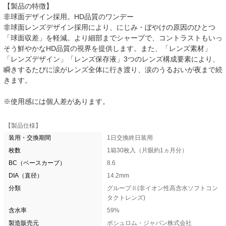
【製品の特徴】
非球面デザイン採用。HD品質のワンデー
非球面レンズデザイン採用により、にじみ・ぼやけの原因のひとつ
「球面収差」を軽減。より細部までシャープで、コントラストもいっ
そう鮮やかなHD品質の視界を提供します。また、「レンズ素材」
「レンズデザイン」「レンズ保存液」3つのレンズ構成要素により、
瞬きするたびに涙がレンズ全体に行き渡り、涙のうるおいが夜まで続
きます。
※使用感には個人差があります。
【製品仕様】
装用・交換期間
1日交換終日装用
枚数
1箱30枚入（片眼約1ヵ月分）
BC（ベースカーブ）
8.6
DIA（直径）
14.2mm
分類
グループⅡ(非イオン性高含水ソフトコン
タクトレンズ)
含水率
59%
製造販売元
ボシュロム・ジャパン株式会社