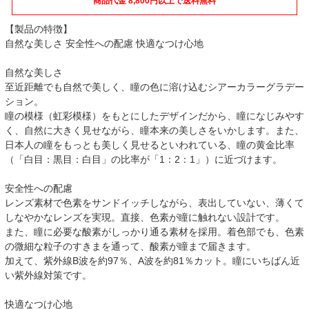
商品代金 8,800円以上で送料無料
【製品の特徴】
自然な美しさ 安全性への配慮 快適なつけ心地
自然な美しさ
至近距離でも自然で美しく、瞳の色に溶け込むシアーカラーグラデー
ション。
瞳の模様（虹彩模様）をもとにしたデザインだから、瞳になじみやす
く、自然に大きく見せながら、瞳本来の美しさをいかします。また、
日本人の瞳をもっとも美しく見せるといわれている、瞳の黄金比率
（「白目：黒目：白目」の比率が「1：2：1」）に近づけます。
安全性への配慮
レンズ素材で色素をサンドイッチしながら、表出していない、薄くて
しなやかなレンズを実現。直接、色素が瞳に触れない設計です。
また、瞳に必要な酸素がしっかり通る素材を採用。着色部でも、色素
の微細な粒子のすきまを通って、酸素が瞳まで届きます。
加えて、紫外線B波を約97％、A波を約81％カット。瞳にいちばん近
い紫外線対策です。
快適なつけ心地