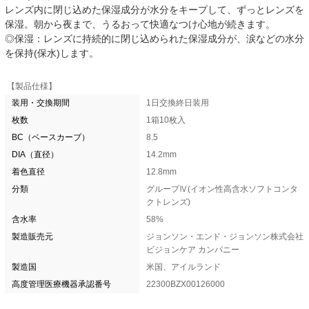
レンズ内に閉じ込めた保湿成分が水分をキープして、ずっとレンズを
保湿。朝から夜まで、うるおって快適なつけ心地が続きます。
◎保湿：レンズに持続的に閉じ込められた保湿成分が、涙などの水分
を保持(保水)します。
【製品仕様】
装用・交換期間
1日交換終日装用
枚数
1箱10枚入
BC（ベースカーブ）
8.5
DIA（直径）
14.2mm
着色直径
12.8mm
分類
グループⅣ(イオン性高含水ソフトコンタ
クトレンズ)
含水率
58%
製造販売元
ジョンソン・エンド・ジョンソン株式会社
ビジョンケア カンパニー
製造国
米国、アイルランド
高度管理医療機器承認番号
22300BZX00126000