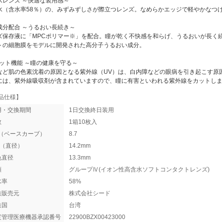
水レンズ ～快適な装用感～
水（含水率58％）の、みずみずしさが際立つレンズ。なめらかエッジで軽やかなつ
成分配合 ～うるおい長続き～
ズ保存液に「MPCポリマー※」を配合。瞳が乾く不快感を和らげ、うるおいが長く
トの細胞膜をモデルに開発された高分子うるおい成分。
カット機能 ～瞳の健康を守る～
など肌の色素沈着の原因となる紫外線（UV）は、白内障などの眼病を引き起こす原
には、紫外線吸収剤が含まれていますので、瞳に有害といわれる紫外線をカットし
品仕様】
用・交換期間
1日交換終日装用
数
1箱10枚入
C（ベースカーブ）
8.7
A（直径）
14.2mm
色直径
13.3mm
類
グループⅣ(イオン性高含水ソフトコンタクトレンズ)
水率
58%
造販売元
株式会社シード
造国
台湾
度管理医療機器承認番号
22900BZX00423000