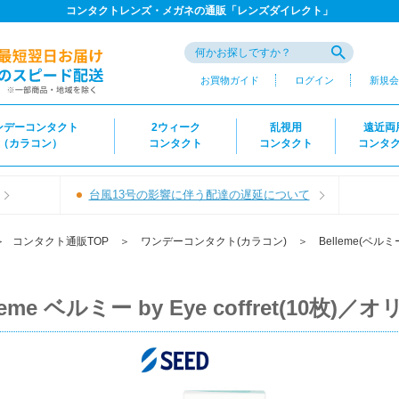
コンタクトレンズ・メガネの通販「レンズダイレクト」
お買物ガイド
ログイン
新規会
ンデーコンタクト
2ウィーク
乱視用
遠近両
（カラコン）
コンタクト
コンタクト
コンタ
台風13号の影響に伴う配達の遅延について
＞
コンタクト通販TOP
＞
ワンデーコンタクト(カラコン)
＞
Belleme(ベルミ
leme ベルミー by Eye coffret(10枚