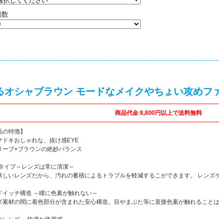
個数
るオシャブラウン モードなメイクやちょい攻めフ
商品代金 8,800円以上で送料無料
品の特徴】
マドキおしゃれな、抜け感EYE
リーブ×ブラウンの絶妙バランス
ayタイプ～レンズは常に清潔～
新しいレンズだから、汚れの蓄積によるトラブルを軽減するこができます。 レンズ
ドイッチ構造 ～瞳に色素が触れない～
ズ素材の間に着色部分が含まれた安心構造。目やまぶた等に直接色素が触れること