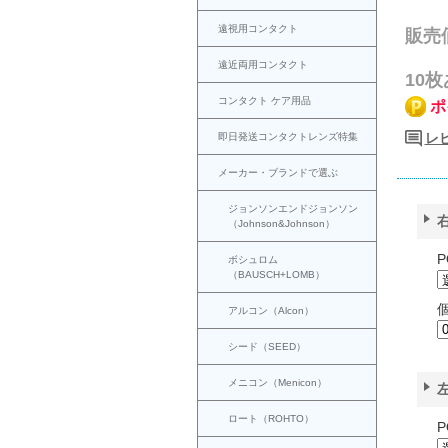
遠視用コンタクト
販売
遠近両用コンタクト
10
コンタクト ケア用品
ポ
レ
即日発送コンタクトレンズ特集
メーカー・ブランドで選ぶ
ジョンソンエンドジョンソン
（Johnson&Johnson）
P
ボシュロム
（BAUSCH+LOMB）
アルコン（Alcon）
シード（SEED）
メニコン（Menicon）
ロート（ROHTO）
P