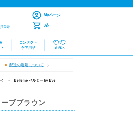
Myページ
0
点
員登録
用
コンタクト
クト
ケア用品
メガネ
配達の遅延について
ー)
＞
Belleme ベルミー by Eye
)／オリーブブラウン