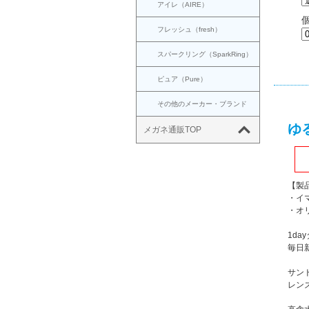
アイレ（AIRE）
フレッシュ（fresh）
スパークリング（SparkRing）
ピュア（Pure）
その他のメーカー・ブランド
ゆ
メガネ通販TOP
【製
・イ
・オ
1d
毎日
サン
レン