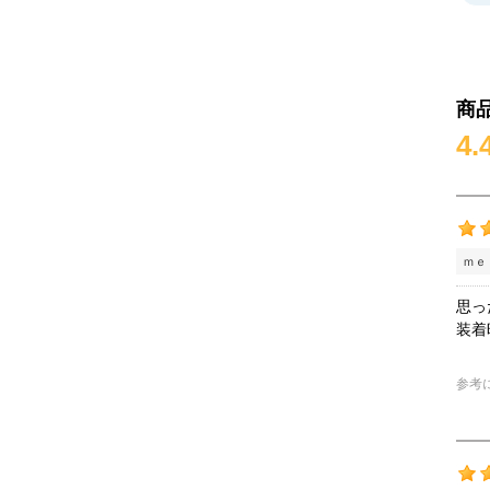
商
4.
ｍｅ
思っ
装着
参考