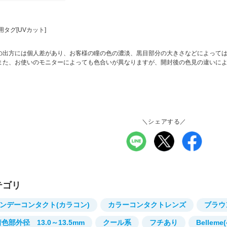
用タグ[UVカット]
の出方には個人差があり、お客様の瞳の色の濃淡、黒目部分の大きさなどによって
また、お使いのモニターによっても色合いが異なりますが、開封後の色見の違いに
。
＼シェアする／
テゴリ
ンデーコンタクト(カラコン)
カラーコンタクトレンズ
ブラウ
色部外径 13.0～13.5mm
クール系
フチあり
Bellem