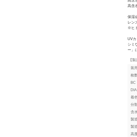
高含
高含
保湿
レン
※ヒ
UV
シミ
ー」
【製
装
枚
B
DI
着
分
含
製
製
高